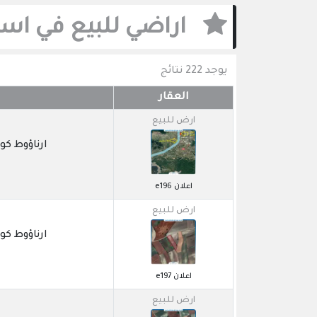
اراضي للبيع في اس
يوجد 222 نتائج
العقار
ارض للبيع
ارناؤوط كوي / OSNA
اعلان e196
ارض للبيع
ارناؤوط كوي / OSNA
اعلان e197
ارض للبيع