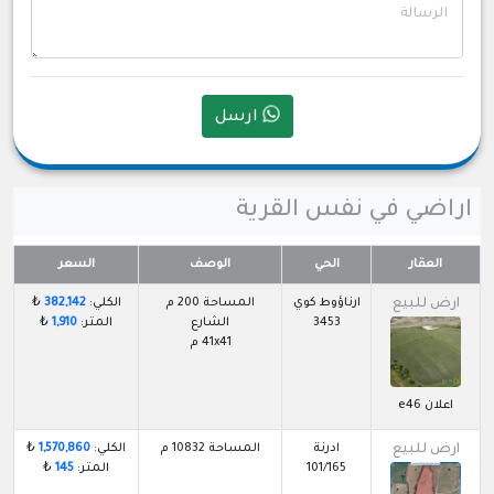
الرسالة
ارسل
اراضي في نفس القرية
العقار
الحي
الوصف
السعر
ارض للبيع
ارناؤوط كوي
المساحة 200 م
الكلي:
382,142
₺
3453
الشارع
المتر:
1,910
₺
41x41 م
اعلان e46
ارض للبيع
ادرنة
المساحة 10832 م
الكلي:
1,570,860
₺
101/165
المتر:
145
₺