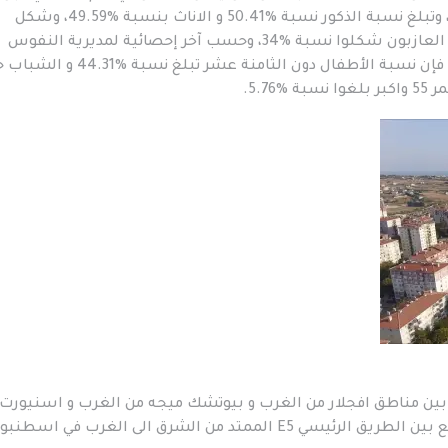
سنوات فقط بـ 207.542 نسمة أي بزيادة %206.1 ، وتبلغ نسبة الذكور نسبة %50.41 و الاناث بنسبة %49.59، وشكل
المتزوجون نسبة %66 من عدد السكان الإجمالي و العازبون شكلوا نسبة %34، وحسب آخر إحصائية لمديرية النفوس
منطقة باشاك شهير التابعة لمدينة اسطنبول فإن نسبة الأطفال دون الثامنة عشر تبلغ نس
 بين مناطق افجلار من الغرب و بيوتشك ميجه من الغرب و اسنيورت
الشمال و بحر مرمرة من الجنوب ، و بيليك دوزو تقع بين الطريق الرئيسي E5 الممتد من الشرق الى الغرب في اسط