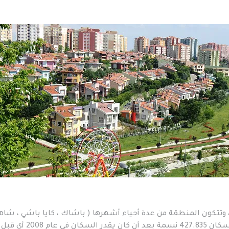
بلغ مساحة منطقة باشاك شهير 104.33 كم2 ، وتتكون المنطقة من عدة أحياء أشهرها ( باشاك ، كايا باشي ، ش
تيبي …. ) ، وحسب احصائيات عام 2018 بلغ عدد السكان 427.835 نسمة بع