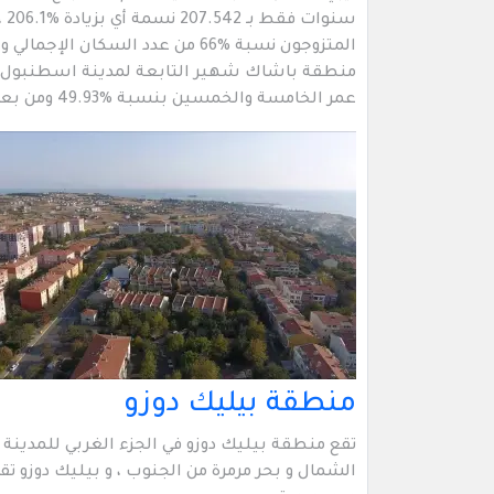
عمر الخامسة والخمسين بنسبة %49.93 ومن بعمر 55 واكبر بلغوا نسبة %5.76.
منطقة بيليك دوزو
تقع منطقة بيليك دوزو في الجزء الغربي للمدينة