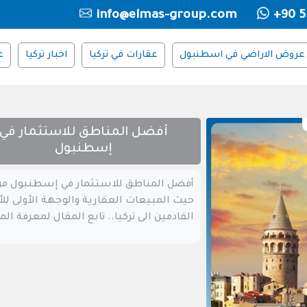
info@elmas-group.com
+90 5
عروض الاراضي في اسطنبول
عقارات في تركيا
اخبار تركيا
ع
أفضل المناطق للاستثمار في
إسطنبول
أفضل المناطق للاستثمار في إسطنبول م
حيث المبيعات العقارية والوجهة الأولى لل
القادمين الى تركيا.. تابع المقال لمعرفة الم