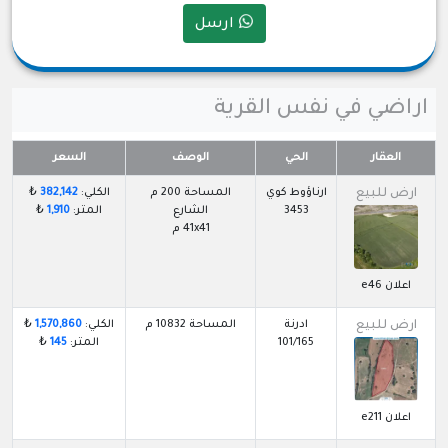
ارسل
اراضي في نفس القرية
العقار
الحي
الوصف
السعر
ارض للبيع
ارناؤوط كوي
المساحة 200 م
الكلي:
382,142
₺
3453
الشارع
المتر:
1,910
₺
41x41 م
اعلان e46
ارض للبيع
ادرنة
المساحة 10832 م
الكلي:
1,570,860
₺
101/165
المتر:
145
₺
اعلان e211