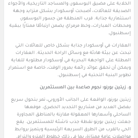
الخلابة على مضيق البوسفور، والمساجد التاريخية، والأجواء
الصديقة للعائلات، أصبحت أوسكودار بشكل متزايد وجهة
استثمارية جذابة. قرب المنطقة من جسور البوسفور،
ومحطات العبارات، وخط مرمراي يضمن ارتباطًا ممتازًا ببقية
إسطنبول.
العقارات في أوسكودار جذابة بشكل خاص للعائلات التي
تبحث عن بيئة هادئة مع وسائل الراحة الحديثة. العقارات
المطلة على الواجهة البحرية في أوسكودار مطلوبة للغاية
ويمكن أن تحقق عوائد رائعة بمرور الوقت، خاصة مع استمرار
تطوير البنية التحتية في إسطنبول.
و. زيتين بورنو: نجوم صاعدة بين المستثمرين
زيتين بورنو، الواقعة على الجانب الأوروبي، تمر بتحول سريع
بفضل العديد من مشاريع التجديد الحضري. موقعها
الساحلي وأسعارها المعقولة مقارنة بالمناطق المجاورة
جعلت زيتين بورنو نقطة جذب ناشئة للمستثمرين. يقع
الحي بالقرب من الطرق السريعة الرئيسية ويتميز بروابط
مواصلات عامة ممتازة، بما في ذلك خطوط المترو والترام.