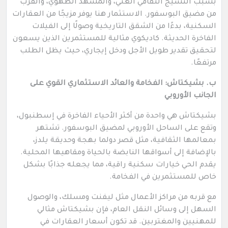
بسبب النسيج الثقافي الغني، والمشهد الطهوي، والقرب
من مضيق البوسفور. الاستثمار هنا يوفر مزيجًا من العقارات
السكنية، بدءًا من الشقق التاريخية وصولًا إلى الفيلات
الفاخرة الحديثة. كاديكوي مثالية للمستثمرين الذين يسعون
لتحقيق تقدير طويل الأجل ودخل إيجاري، حيث يظل الطلب
مرتفعًا.
ب. بشيكتاش: الفخامة والعائد الاستثماري القوي على
الجانب الأوروبي
بشيكتاش هي واحدة من أكثر الأحياء الفاخرة في إسطنبول،
وتقع على الساحل الأوروبي لمضيق البوسفور. تشتهر
بمعالمها الثقافية، مثل قصر دولما بهجة وحديقة يلدز،
بالإضافة إلى أسواقها النابضة بالحياة ومقاهيها المحلية.
يقدم الحي خيارات سكنية راقية، مما يجعله جذابًا بشكل
خاص للمستثمرين في الفخامة.
مع قربه من مراكز الأعمال مثل ليفنت ومسلك، والوصول
السهل إلى وسائل النقل العام، فإن بشيكتاش مثالي
للمهنيين والمغتربين. قد تكون أسعار العقارات في