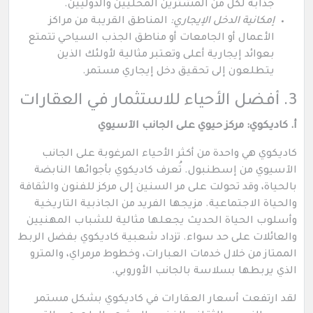
جذابة لكل من المشترين المحليين والدوليين.
إمكانية الدخل الإيجاري:
المناطق القريبة من مراكز
الأعمال أو الجامعات أو مناطق الجذب السياحي تتمتع
بعوائد إيجارية أعلى وتعتبر مثالية لأولئك الذين
يتطلعون إلى تحقيق دخل إيجاري مستمر.
3. أفضل الأحياء للاستثمار في العقارات
أ. كاديكوي: مركز حيوي على الجانب الآسيوي
كاديكوي هي واحدة من أكثر الأحياء المرغوبة على الجانب
الآسيوي من إسطنبول. تُعرف كاديكوي بأجوائها النابضة
بالحياة، وقد تحولت على مر السنين إلى مركز للفنون والثقافة
والحياة الاجتماعية. مزيجها الفريد من الجاذبية التاريخية
وأسلوب الحياة الحديث يجعلها مثالية للشباب المهنيين
والعائلات على حد سواء. تزداد شعبية كاديكوي بفضل الربط
الممتاز من خلال خدمات العبارات، وخطوط مرمراي، والمترو
الذي يربطها بسلاسة بالجانب الأوروبي.
لقد ارتفعت أسعار العقارات في كاديكوي بشكل مستمر