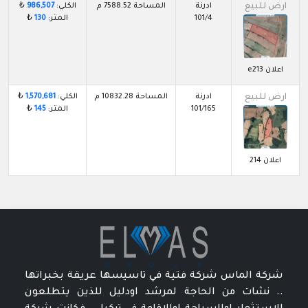
ارض للبيع
ادرنة
المساحة 7588.52 م
الكلي:
986,507
₺
101/4
المتر:
130
₺
اعلان e213
ارض للبيع
ادرنة
المساحة 10832.28 م
الكلي:
1,570,681
₺
101/165
المتر:
145
₺
اعلان 214
شركة الماس شركة فتية في تاسيسها عريقة بخبراتها
.. نشات من الحاجة لمرشد اودليل للذين يتطلعون