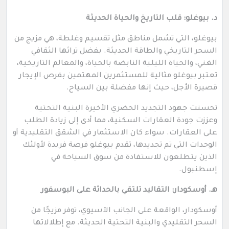
د. بيوغلو: قلب التاريخ والحياة الحديثة
بيوغلو، التي تشمل مناطق مثل تقسيم وغلطة، هي مزيج من
السحر التاريخي والطاقة الحديثة. بفضل تراثها الثقافي
الغني، والحياة الليلية النابضة بالحياة، والمعالم التاريخية،
تعتبر بيوغلو مثالية للمستثمرين المهتمين بفرص الإيجار
قصيرة الأجل، حيث إنها مفضلة بين السياح.
تحسنت جهود التجديد الحضري الأخيرة البنية التحتية
وعززت جودة العقارات السكنية، مما أدى إلى زيادة الطلب
على العقارات. سواء كان الاستثمار في الشقق التقليدية أو
الوحدات التي تم تجديدها، تقدم بيوغلو فرصة فريدة لأولئك
الذين يتطلعون للاستفادة من سوق السياحة في
إسطنبول.
هـ. أوسكودار: التقاليد تلتقي بالحداثة على البوسفور
أوسكودار، الواقعة على الجانب الآسيوي، توفر مزيجًا من
السحر التقليدي والبنية التحتية الحديثة. مع إطلالاتها