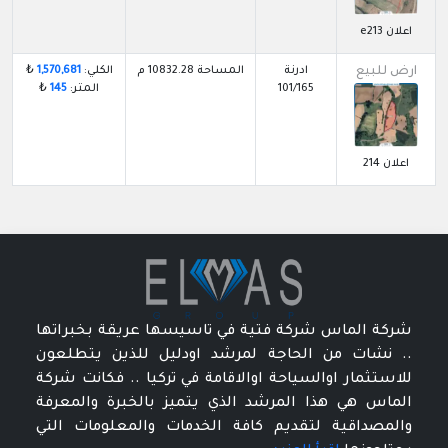
اعلان e213
ارض للبيع
ادرنة
المساحة 10832.28 م
الكلي:
1,570,681
₺
101/165
المتر:
145
₺
اعلان 214
شركة الماس شركة فتية في تاسيسها عريقة بخبراتها
.. نشات من الحاجة لمرشد اودليل للذين يتطلعون
للاستثمار اوالسياحة اوالاقامة في تركيا .. فكانت شركة
الماس هي هذا المرشد الذي يتميز بالخبرة والمعرفة
والمصداقية لتقديم كافة الخدمات والمعلومات التي