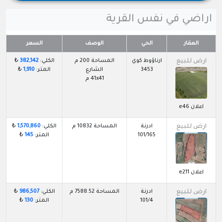
اراضي في نفس القرية
العقار
الحي
الوصف
السعر
ارض للبيع
ارناؤوط كوي
المساحة 200 م
الكلي:
382,142
₺
3453
الشارع
المتر:
1,910
₺
41x41 م
اعلان e46
ارض للبيع
ادرنة
المساحة 10832 م
الكلي:
1,570,860
₺
101/165
المتر:
145
₺
اعلان e211
ارض للبيع
ادرنة
المساحة 7588.52 م
الكلي:
986,507
₺
101/4
المتر:
130
₺