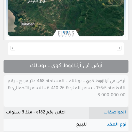
أرض في أرناؤوط كوي – بويالك
أرض في أرناؤوط كوي – بويالك – المساحة: 468 متر مربع – رقم
القطعة: 156/6 – سعر المتر: ₺ 6.410.26 – السعرالأجمالي: ₺
3.000.000.00
المواصفات
اعلان رقم e182 - منذ 3 سنوات
نوع العقد
للبيع