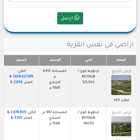
ارسل
اراضي في نفس القرية
العقار
الحي
الوصف
السعر
ارض للبيع
ارناؤوط كوي /
المساحة 6455
الكلي:
BOYALIK
م
1,828,627,976
₺
125/202
الشارع
المتر:
2,830
₺
19x15 م
اعلان e50
ارض للبيع
ارناؤوط كوي /
المساحة 987 م
الكلي:
2,078,809
₺
BOYALIK
الشارع
المتر:
2,105
₺
147/39
15x15 م