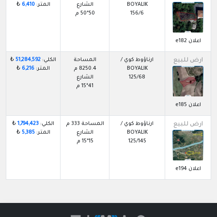
BOYALIK
الشارع
المتر:
6,410
₺
156/6
50*50 م
اعلان e182
ارض للبيع
ارناؤوط كوي /
المساحة
الكلي:
51,284,592
₺
BOYALIK
8250.4 م
المتر:
6,216
₺
125/68
الشارع
41*15 م
اعلان e185
ارض للبيع
ارناؤوط كوي /
المساحة 333 م
الكلي:
1,794,423
₺
BOYALIK
الشارع
المتر:
5,385
₺
125/145
15*15 م
اعلان e194