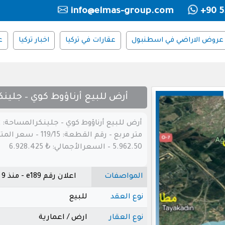
info@elmas-group.com
+90 5
عروض الاراضي في اسطنبول
عقارات في تركيا
اخبار تركيا
ع
أرض للبيع أرناؤوط كوي – جلينك
أ
متر مربع – رقم القطعة: 119/15 – سعر
5.962.50 – السعرالأجمالي: ₺ 6.928.425
المواصفات
اعلان رقم e189 - منذ 9 أشهر
نوع العقد
للبيع
نوع العقار
ارض / اعمارية