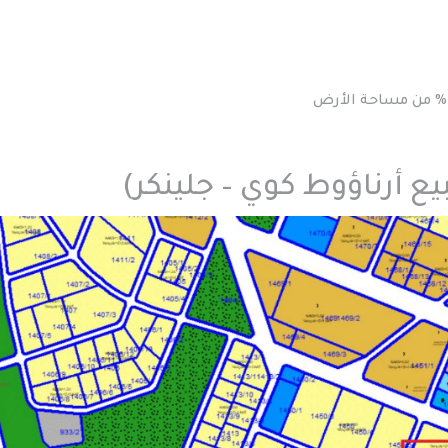
يع أرناؤوط كوي – جلينكر)