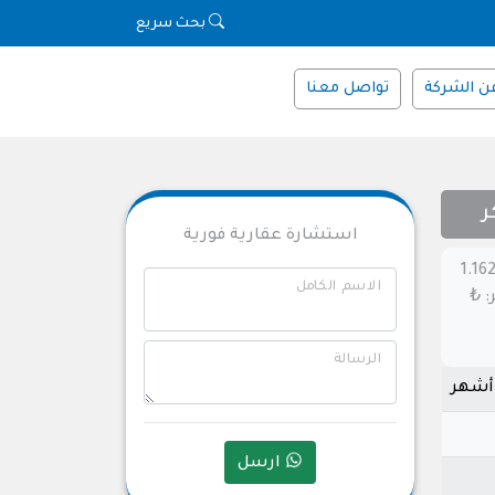
بحث سريع
ن الشركة
تواصل معنا
ر
استشارة عقارية فورية
رض للبيع أرناؤوط كوي – جلينكرالمساحة: 1.162
الاسم الكامل
 المتر: ₺
الرسالة
ارسل