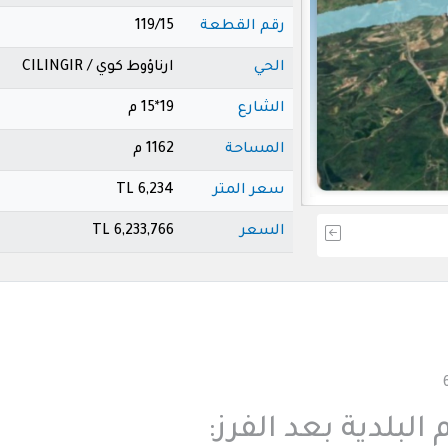
رقم القطعة
119/15
الحي
ارناؤوط كوي / CILINGIR
الشارع
19*15 م
المساحة
1162 م
سعر المتر
6,234 TL
السعر
6,233,766 TL
لبلدية بعد الفرز: