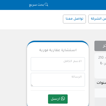
بحث سريع
ن الشركة
تواصل معنا
ر
استشارة عقارية فورية
أرض حصة أرناؤوط كوي – جلينكر – المساحة: 210
الاسم الكامل
ر المتر: ₺
الرسالة
ارسل