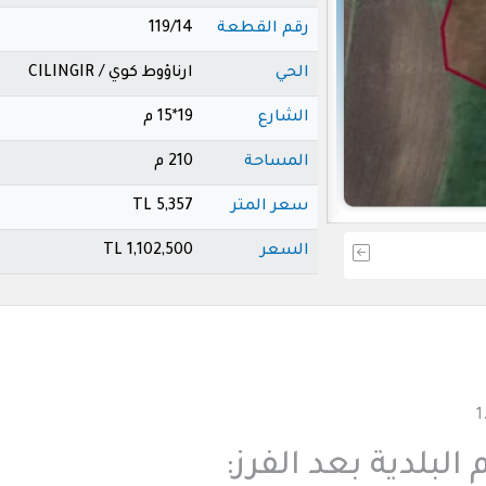
رقم القطعة
119/14
الحي
ارناؤوط كوي / CILINGIR
الشارع
19*15 م
المساحة
210 م
سعر المتر
5,357 TL
السعر
1,102,500 TL
1
لبلدية بعد الفرز: