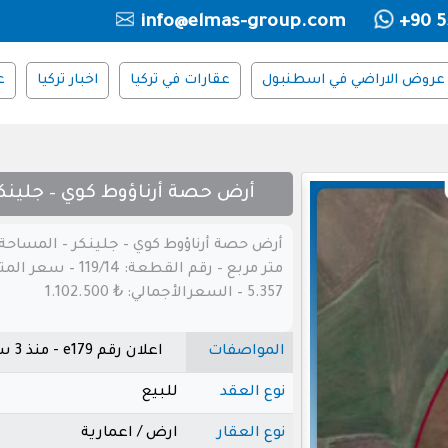
info@elmas-group.com
+90 5
عروض الاراضي في اسطنبول
عقارات في تركيا
اخبار تركيا
ع
أرض حصة أرناؤوط كوي – جلينك
متر مربع – رقم القطعة: 119/14 – سع
5.357 – السعرالأجمالي: ₺ 1.102.500
المواصفات
اعلان رقم e179 - منذ 3 سنوات
نوع العقد
للبيع
نوع العقار
ارض / اعمارية