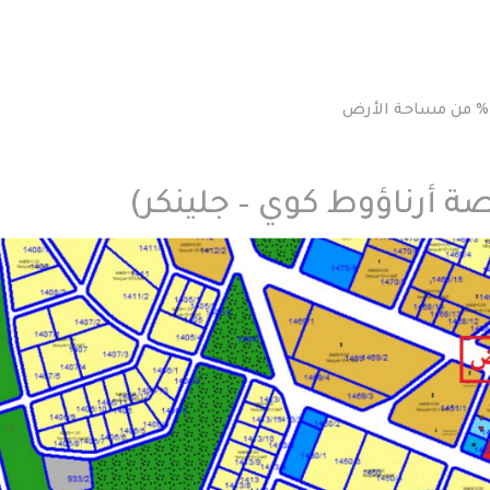
ة أرناؤوط كوي – جلينكر)