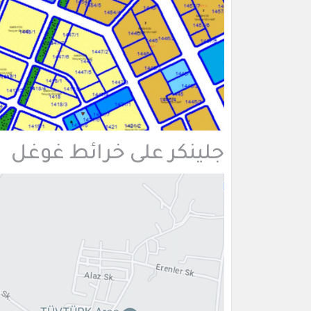
جلينكر على خرائط غوغل