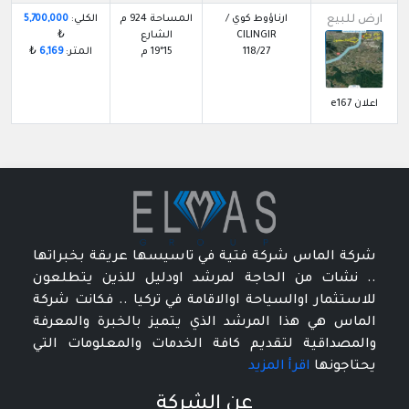
ارض للبيع
ارناؤوط كوي /
المساحة 924 م
الكلي:
5,700,000
CILINGIR
الشارع
₺
118/27
15*19 م
المتر:
6,169
₺
اعلان e167
شركة الماس شركة فتية في تاسيسها عريقة بخبراتها
.. نشات من الحاجة لمرشد اودليل للذين يتطلعون
للاستثمار اوالسياحة اوالاقامة في تركيا .. فكانت شركة
الماس هي هذا المرشد الذي يتميز بالخبرة والمعرفة
والمصداقية لتقديم كافة الخدمات والمعلومات التي
يحتاجونها
اقرأ المزيد
عن الشركة