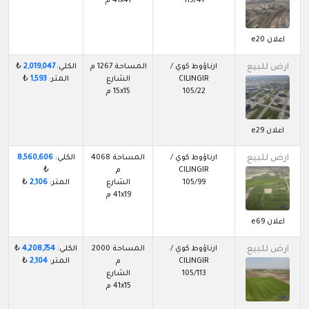
115/41
41x41 م
اعلان e20
ارض للبيع
ارناؤوط كوي /
المساحة 1267 م
الكلي:
2,019,047
₺
CILINGIR
الشارع
المتر:
1,593
₺
105/22
15x15 م
اعلان e29
ارض للبيع
ارناؤوط كوي /
المساحة 4068
الكلي:
8,560,606
CILINGIR
م
₺
105/99
الشارع
المتر:
2,106
₺
41x19 م
اعلان e69
ارض للبيع
ارناؤوط كوي /
المساحة 2000
الكلي:
4,208,754
₺
CILINGIR
م
المتر:
2,104
₺
105/113
الشارع
41x15 م