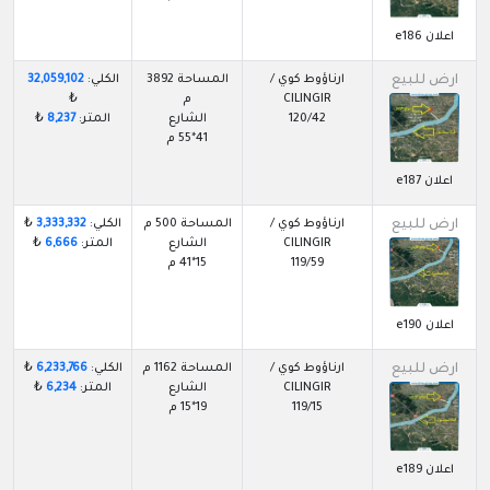
اعلان e186
ارض للبيع
ارناؤوط كوي /
المساحة 3892
الكلي:
32,059,102
CILINGIR
م
₺
120/42
الشارع
المتر:
8,237
₺
41*55 م
اعلان e187
ارض للبيع
ارناؤوط كوي /
المساحة 500 م
الكلي:
3,333,332
₺
CILINGIR
الشارع
المتر:
6,666
₺
119/59
15*41 م
اعلان e190
ارض للبيع
ارناؤوط كوي /
المساحة 1162 م
الكلي:
6,233,766
₺
CILINGIR
الشارع
المتر:
6,234
₺
119/15
19*15 م
اعلان e189