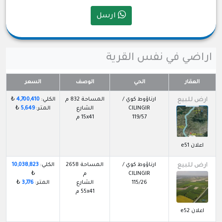
ارسل
اراضي في نفس القرية
العقار
الحي
الوصف
السعر
ارض للبيع
ارناؤوط كوي /
المساحة 832 م
الكلي:
4,700,410
₺
CILINGIR
الشارع
المتر:
5,649
₺
119/57
15x41 م
اعلان e51
ارض للبيع
ارناؤوط كوي /
المساحة 2658
الكلي:
10,038,823
CILINGIR
م
₺
115/26
الشارع
المتر:
3,776
₺
55x41 م
اعلان e52