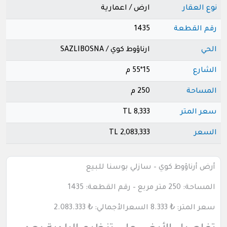
نوع العقار
ارض / اعمارية
رقم القطعة
1435
الحي
ارناؤوط كوي / SAZLIBOSNA
الشارع
15*55 م
المساحة
250 م
سعر المتر
8,333 TL
السعر
2,083,333 TL
أرض أرناؤوط كوي – سازلي بوسنا للبيع
المساحة: 250 متر مربع – رقم القطعة: 1435
سعر المتر:
₺
8.333 السعرالأجمالي:
₺
2.083.333