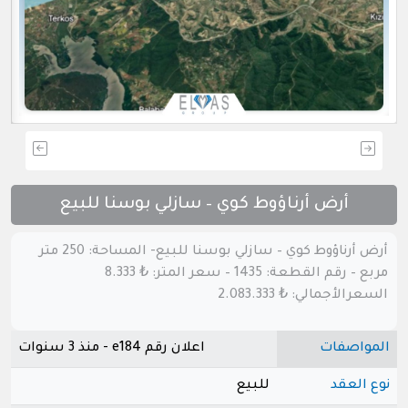
أرض أرناؤوط كوي – سازلي بوسنا للبيع
أرض أرناؤوط كوي – سازلي بوسنا للبيع- المساحة: 250 متر
مربع – رقم القطعة: 1435 – سعر المتر: ₺ 8.333
السعرالأجمالي: ₺ 2.083.333
المواصفات
اعلان رقم e184 - منذ 3 سنوات
نوع العقد
للبيع