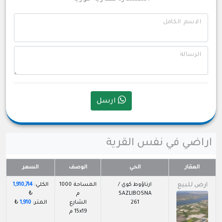
الاسم الكامل
الرسالة
ارسل
اراضي في نفس القرية
العقار
الحي
الوصف
السعر
ارض للبيع
ارناؤوط كوي /
المساحة 1000
الكلي:
1,910,714
SAZLIBOSNA
م
₺
261
الشارع
المتر:
1,910
₺
15x19 م