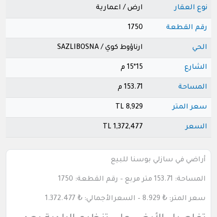
نوع العقار
ارض / اعمارية
رقم القطعة
1750
الحي
ارناؤوط كوي / SAZLIBOSNA
الشارع
15*15 م
المساحة
153.71 م
سعر المتر
8,929 TL
السعر
1,372,477 TL
أراضي في سازلي بوسنا للبيع
المساحة: 153.71 متر مربع – رقم القطعة: 1750
سعر المتر:
₺
8.929 – السعرالأجمالي:
₺
1.372.477