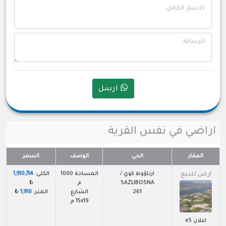
الاسم الكامل
الرسالة
ارسل
اراضي في نفس القرية
العقار
الحي
الوصف
السعر
ارض للبيع
ارناؤوط كوي /
المساحة 1000
الكلي:
1,910,714
SAZLIBOSNA
م
₺
261
الشارع
المتر:
1,910
₺
15x19 م
اعلان e5