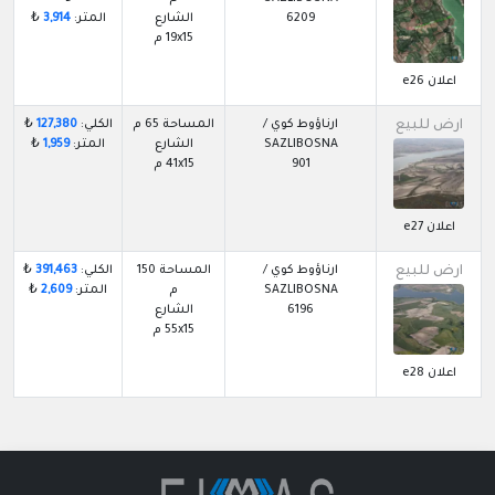
6209
الشارع
المتر:
3,914
₺
19x15 م
اعلان e26
ارض للبيع
ارناؤوط كوي /
المساحة 65 م
الكلي:
127,380
₺
SAZLIBOSNA
الشارع
المتر:
1,959
₺
901
41x15 م
اعلان e27
ارض للبيع
ارناؤوط كوي /
المساحة 150
الكلي:
391,463
₺
SAZLIBOSNA
م
المتر:
2,609
₺
6196
الشارع
55x15 م
اعلان e28