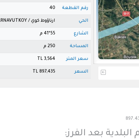
رقم القطعة
40
الحي
ارناؤوط كوي / ARNAVUTKOY
الشارع
55*41 م
المساحة
250 م
سعر المتر
3,564 TL
السعر
897,435 TL
لبلدية بعد الفرز: