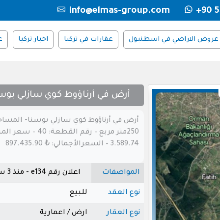
info@elmas-group.com
+90 5
عروض الاراضي في اسطنبول
عقارات في تركيا
اخبار تركيا
ع
أرض في أرناؤوط كوي سازلي بوس
أرض في أرناؤوط كوي سازلي بوسنا- المساح
250متر مربع – رقم القطعة: 40 – س
3.589.74 – السعرالأجمالي: ₺ 897.435.90
المواصفات
اعلان رقم e134 - منذ 3 سنوات
نوع العقد
للبيع
نوع العقار
ارض / اعمارية