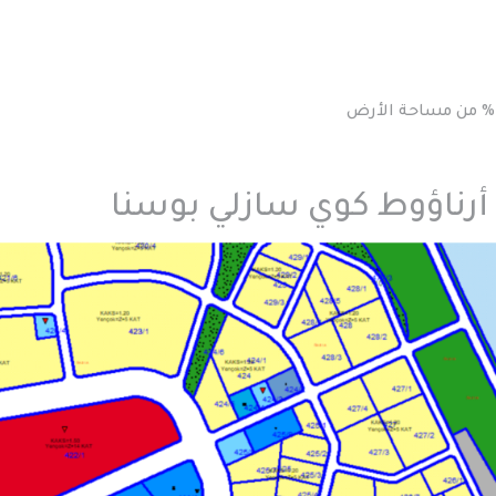
أرناؤوط كوي سازلي بوسنا