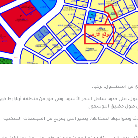
 في اسطنبول، تركيا.
ول، على حدود ساحل البحر الأسود. وهي جزء من منطقة أرناؤوط كوي
لى طول مضيق البوسفور.
دئة وضواحيها لسكانها. يتميز الحي بمزيج من المجمعات السكنية
ة.