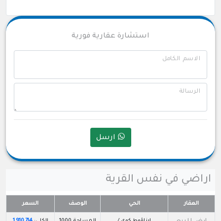
استشارة عقارية فورية
الاسم الكامل
الرسالة
ارسل
اراضي في نفس القرية
العقار
الحي
الوصف
السعر
ارناؤوط كوي /
المساحة 1000
الكلي:
1,910,714