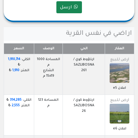
ارسل
اراضي في نفس القرية
العقار
الحي
الوصف
السعر
ارض للبيع
ارناؤوط كوي /
المساحة 1000
الكلي:
1,910,714
SAZLIBOSNA
م
₺
261
الشارع
المتر:
1,910
₺
15x19 م
اعلان e5
ارض للبيع
ارناؤوط كوي /
المساحة 123
الكلي:
314,285
₺
SAZLIBOSNA
م
المتر:
2,555
₺
26
اعلان e6