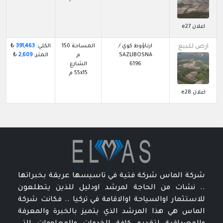
اعلان e27
ارض للبيع
ارناؤوط كوي /
المساحة 150
الكلي:
391,463
₺
SAZLIBOSNA
م
المتر:
2,609
₺
6196
الشارع
55x15 م
اعلان e28
شركة الماس شركة فتية في تاسيسها عريقة بخبراتها
.. نشات من الحاجة لمرشد اودليل للذين يتطلعون
للاستثمار اوالسياحة اوالاقامة في تركيا .. فكانت شركة
الماس هي هذا المرشد الذي يتميز بالخبرة والمعرفة