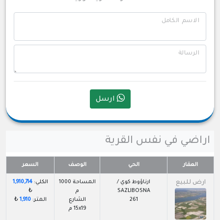
الاسم الكامل
الرسالة
ارسل
اراضي في نفس القرية
العقار
الحي
الوصف
السعر
ارض للبيع
ارناؤوط كوي /
المساحة 1000
الكلي:
1,910,714
SAZLIBOSNA
م
₺
261
الشارع
المتر:
1,910
₺
15x19 م