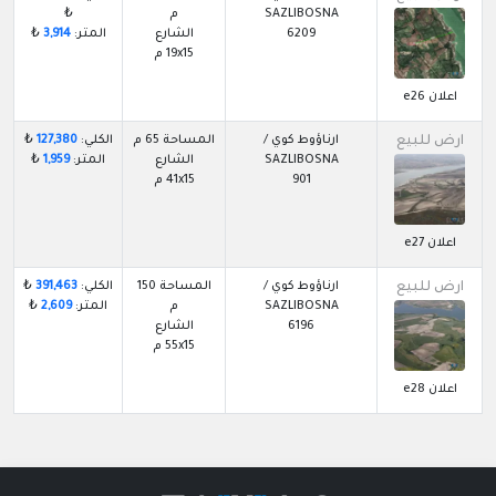
SAZLIBOSNA
م
₺
6209
الشارع
المتر:
3,914
₺
19x15 م
اعلان e26
ارض للبيع
ارناؤوط كوي /
المساحة 65 م
الكلي:
127,380
₺
SAZLIBOSNA
الشارع
المتر:
1,959
₺
901
41x15 م
اعلان e27
ارض للبيع
ارناؤوط كوي /
المساحة 150
الكلي:
391,463
₺
SAZLIBOSNA
م
المتر:
2,609
₺
6196
الشارع
55x15 م
اعلان e28