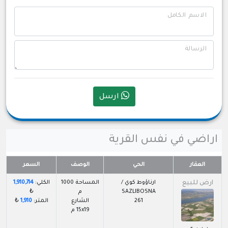
الاسم الكامل
الرسالة
ارسل
اراضي في نفس القرية
العقار
الحي
الوصف
السعر
ارض للبيع
ارناؤوط كوي /
المساحة 1000
الكلي:
1,910,714
SAZLIBOSNA
م
₺
261
الشارع
المتر:
1,910
₺
15x19 م