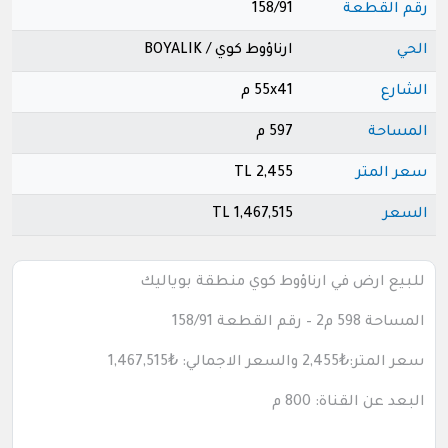
رقم القطعة
158/91
الحي
ارناؤوط كوي / BOYALIK
الشارع
55x41 م
المساحة
597 م
سعر المتر
2,455 TL
السعر
1,467,515 TL
للبيع ارض في ارناؤوط كوي منطقة بوياليك
المساحة
598
م2 – رقم القطعة
158/91
سعر المتر:
₺2,455
والسعر الاجمالي:
₺1,467,515
البعد عن القناة: 800 م