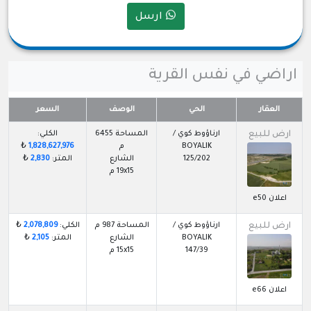
ارسل
اراضي في نفس القرية
العقار
الحي
الوصف
السعر
ارض للبيع
ارناؤوط كوي /
المساحة 6455
الكلي:
BOYALIK
م
1,828,627,976
₺
125/202
الشارع
المتر:
2,830
₺
19x15 م
اعلان e50
ارض للبيع
ارناؤوط كوي /
المساحة 987 م
الكلي:
2,078,809
₺
BOYALIK
الشارع
المتر:
2,105
₺
147/39
15x15 م
اعلان e66