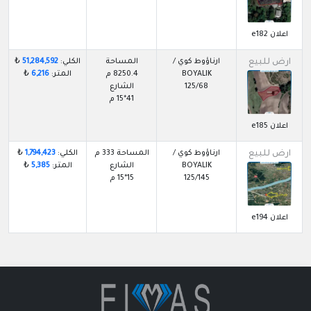
اعلان e182
ارض للبيع
ارناؤوط كوي /
المساحة
الكلي:
51,284,592
₺
BOYALIK
8250.4 م
المتر:
6,216
₺
125/68
الشارع
41*15 م
اعلان e185
ارض للبيع
ارناؤوط كوي /
المساحة 333 م
الكلي:
1,794,423
₺
BOYALIK
الشارع
المتر:
5,385
₺
125/145
15*15 م
اعلان e194