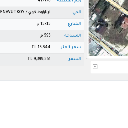
رقم القطعة
4177/6
الحي
ارناؤوط كوي / ARNAVUTKOY
الشارع
15x15 م
المساحة
593 م
سعر المتر
15,844 TL
السعر
9,399,551 TL