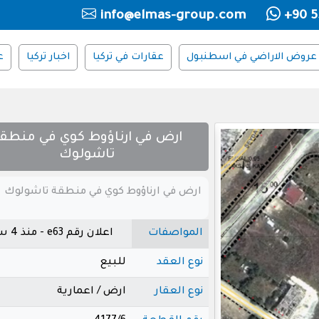
info@elmas-group.com
+90 5
عروض الاراضي في اسطنبول
عقارات في تركيا
اخبار تركيا
ع
ارض في ارناؤوط كوي في منطق
تاشولوك
ارض في ارناؤوط كوي في منطقة تاشولوك
المواصفات
اعلان رقم e63 - منذ 4 سنوات
نوع العقد
للبيع
نوع العقار
ارض / اعمارية