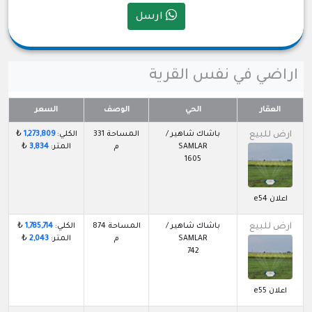
ارسل
اراضي في نفس القرية
العقار
الحي
الوصف
السعر
ارض للبيع
باشاك شاهير /
المساحة 331
الكلي:
1,273,809
₺
SAMLAR
م
المتر:
3,834
₺
1605
اعلان e54
ارض للبيع
باشاك شاهير /
المساحة 874
الكلي:
1,785,714
₺
SAMLAR
م
المتر:
2,043
₺
742
اعلان e55