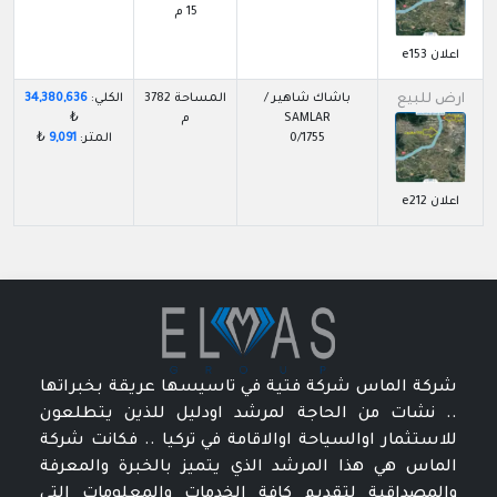
15 م
اعلان e153
ارض للبيع
باشاك شاهير /
المساحة 3782
الكلي:
34,380,636
SAMLAR
م
₺
0/1755
المتر:
9,091
₺
اعلان e212
شركة الماس شركة فتية في تاسيسها عريقة بخبراتها
.. نشات من الحاجة لمرشد اودليل للذين يتطلعون
للاستثمار اوالسياحة اوالاقامة في تركيا .. فكانت شركة
الماس هي هذا المرشد الذي يتميز بالخبرة والمعرفة
والمصداقية لتقديم كافة الخدمات والمعلومات التي