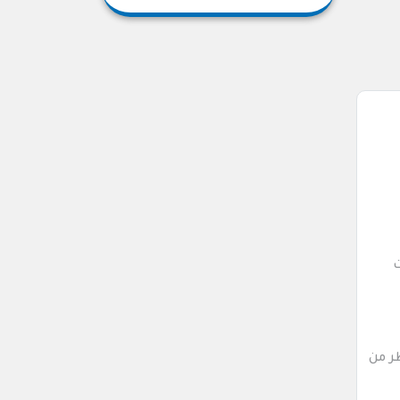
ت
ر من