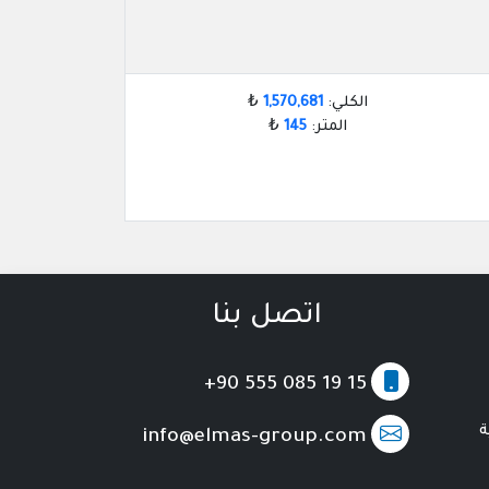
الكلي:
1,570,681
₺
المتر:
145
₺
اتصل بنا
+90 555 085 19 15
ة
info@elmas-group.com