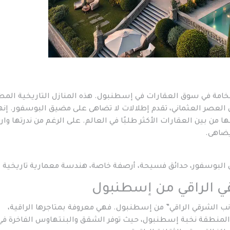
 للفخامة في سوق العقارات في إسطنبول. هذه المنازل التاريخية المط
ى العصر العثماني، تقدم إطلالات لا تضاهى على مضيق البوسفور. إنه
 من بين العقارات الأكثر طلبًا في العالم. على الرغم من ندرتها وارت
يضاهى.
البوسفور، حدائق فسيحة، أرصفة خاصة، هندسة معمارية تاريخية
انب الشرقي الراقي” من إسطنبول. فهي معروفة بمتاجرها الراقية،
المنطقة نخبة إسطنبول، حيث توفر الشقق والبنتهاوس الفاخرة في