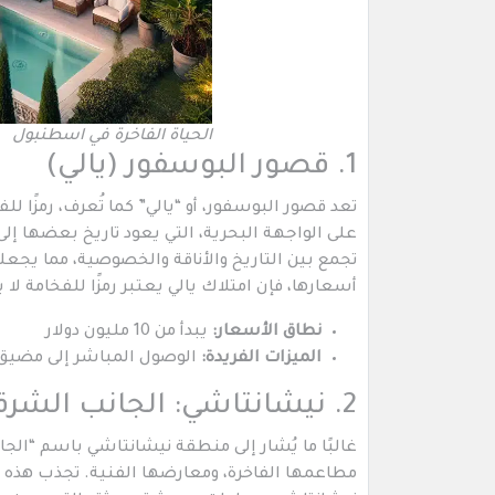
الحياة الفاخرة في اسطنبول
1. قصور البوسفور (يالي)
تعد قصور البوسفور، أو “يالي” كما تُعرف، رمزًا
على الواجهة البحرية، التي يعود تاريخ بعضها إل
تجمع بين التاريخ والأناقة والخصوصية، مما يجعلها
أسعارها، فإن امتلاك يالي يعتبر رمزًا للفخامة لا 
نطاق الأسعار:
يبدأ من 10 مليون دولار
الميزات الفريدة:
الوصول المباشر إلى مضيق 
2. نيشانتاشي: الجانب الشرقي الراقي من إسطنبول
غالبًا ما يُشار إلى منطقة نيشانتاشي باسم “الج
مطاعمها الفاخرة، ومعارضها الفنية. تجذب هذه 