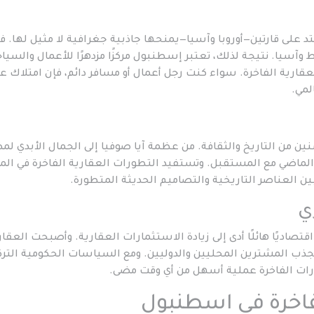
د على قارتين—أوروبا وآسيا—يمنحها جاذبية جغرافية لا مثيل لها. ف
 وآسيا. نتيجة لذلك، تعتبر إسطنبول مركزًا مزدهرًا للأعمال والسيا
لعقارية الفاخرة. سواء كنت رجل أعمال أو مسافر دائم، فإن امتلاك عق
مي.
 من التاريخ والثقافة. من عظمة آيا صوفيا إلى الجمال الأبدي لم
لماضي مع المستقبل. وتستفيد التطورات العقارية الفاخرة في المد
ين العناصر التاريخية والتصاميم الحديثة المتطورة.
ي
اديًا هائلًا أدى إلى زيادة الاستثمارات العقارية. وأصبحت العقا
جذب المشترين المحليين والدوليين. ومع السياسات الحكومية الترك
رات الفاخرة عملية أسهل من أي وقت مضى.
فاخرة في اسطنبول