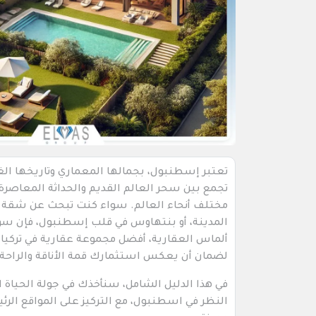
تعتبر إسطنبول، بجمالها المعماري وتاريخها الغني
تجمع بين سحر العالم القديم والحداثة المعاصرة
مختلف أنحاء العالم. سواء كنت تبحث عن شقة أن
المدينة، أو بنتهاوس في قلب إسطنبول، فإن سوق
ألماس العقارية، أفضل مجموعة عقارية في تركي
لضمان أن يعكس استثمارك قمة الأناقة والراحة.
في هذا الدليل الشامل، سنأخذك في جولة الحياة
النظر في اسطنبول، مع التركيز على المواقع الرئي