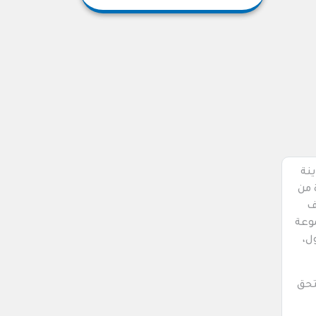
ينة
 من
ف
وعة
ل،
تحق