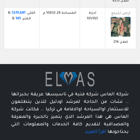
اعلان e213
ارض للبيع
ادرنة
المساحة 10832.28 م
الكلي:
1,570,681
₺
101/165
المتر:
145
₺
اعلان 214
شركة الماس شركة فتية في تاسيسها عريقة بخبراتها
.. نشات من الحاجة لمرشد اودليل للذين يتطلعون
للاستثمار اوالسياحة اوالاقامة في تركيا .. فكانت شركة
الماس هي هذا المرشد الذي يتميز بالخبرة والمعرفة
والمصداقية لتقديم كافة الخدمات والمعلومات التي
يحتاجونها
اقرأ المزيد