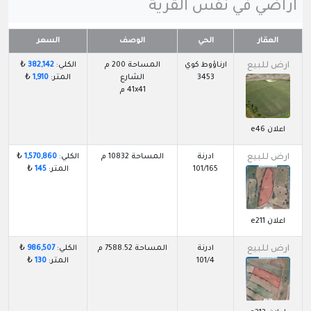
اراضي في نفس القرية
العقار
الحي
الوصف
السعر
ارض للبيع
ارناؤوط كوي
المساحة 200 م
الكلي:
382,142
₺
3453
الشارع
المتر:
1,910
₺
41x41 م
اعلان e46
ارض للبيع
ادرنة
المساحة 10832 م
الكلي:
1,570,860
₺
101/165
المتر:
145
₺
اعلان e211
ارض للبيع
ادرنة
المساحة 7588.52 م
الكلي:
986,507
₺
101/4
المتر:
130
₺