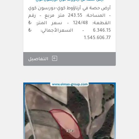
أرض حصة في أرناؤوط كوي-دورسون كوي
أرض حصة في أرناؤوط كوي-دورسون كوي
– المساحة: 243.55 متر مربع – رقم
القطعة: 124/48 – سعر المتر: ₺
6.346.15 – السعرالأجمالي: ₺
1.545.606.77
التفاصيل