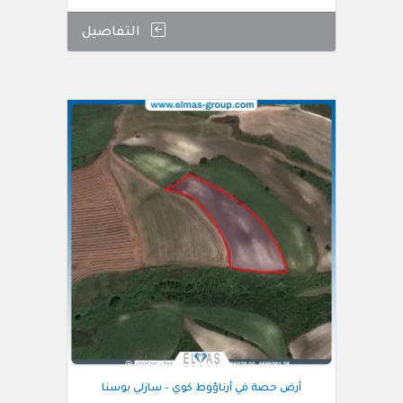
التفاصيل
أرض حصة في أرناؤوط كوي – سازلي بوسنا