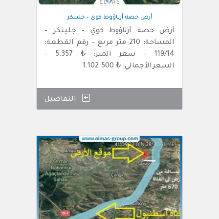
أرض حصة أرناؤوط كوي – جلينكر
أرض حصة أرناؤوط كوي – جلينكر –
المساحة: 210 متر مربع – رقم القطعة:
119/14 – سعر المتر: ₺ 5.357 –
السعرالأجمالي: ₺ 1.102.500
التفاصيل