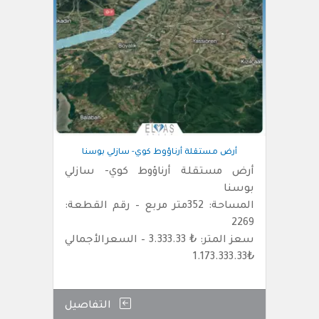
أرض مستقلة أرناؤوط كوي- سازلي بوسنا
أرض مستقلة أرناؤوط كوي- سازلي
بوسنا
المساحة: 352متر مربع – رقم القطعة:
2269
سعز المتر: ₺ 3.333.33 – السعرالأجمالي
₺1.173.333.33
التفاصيل