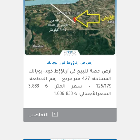
أرض في أرناؤوط كوي بويالك
أرض حصة للبيع في أرناؤؤط كوي-بويالك
المساحة: 427 متر مربع – رقم القطعة:
125/179 – سعر المتر: ₺ 3.833
السعرالأجمالي: ₺ 1.636.833
التفاصيل