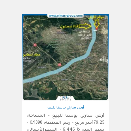
أرض سازلي بوسنا للبيع
أرض سازلي بوسنا للبيع – المساحة:
179.25متر مربع – رقم القطعة: 0/1398 –
سعر المتر: ₺ 6.446 – السعرالأجمالي: