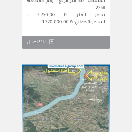
المساحة: 352 متر مربع – رقم القطعة:
2268
سعز المتر: ₺ 3.750.00 –
السعرالأجمالي: ₺ 1.320.000.00
التفاصيل