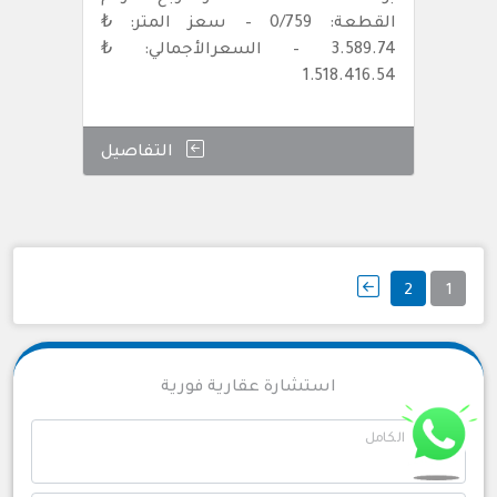
القطعة: 0/759 – سعز المتر: ₺
3.589.74 – السعرالأجمالي: ₺
1.518.416.54
التفاصيل
تعدد
2
1
صفحات
المقالات
استشارة عقارية فورية
الاسم الكامل