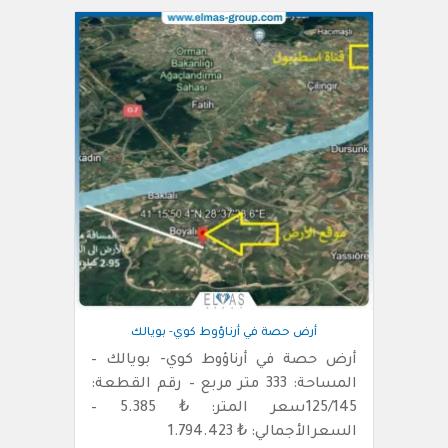
أرض حصة في أرناؤوط كوي- بويالك
أرض حصة في أرناؤوط كوي- بويالك –
المساحة: 333 متر مربع – رقم القطعة:
125/145سعر المتر: ₺ 5.385 –
السعرالأجمالي: ₺ 1.794.423