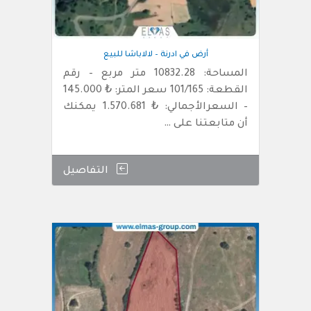
أرض في ادرنة – لالاباشا للبيع
المساحة: 10832.28 متر مربع – رقم
القطعة: 101/165 سعر المتر: ₺ 145.000
– السعرالأجمالي: ₺ 1.570.681 يمكنك
أن متابعتنا على …
التفاصيل