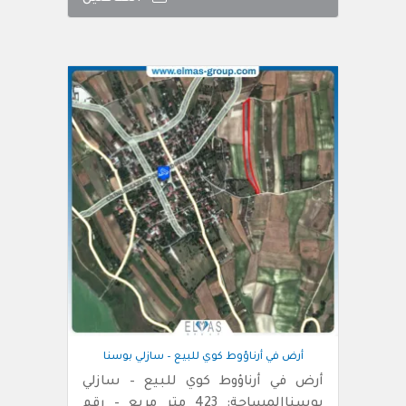
أرض في أرناؤوط كوي للبيع – سازلي بوسنا
أرض في أرناؤوط كوي للبيع – سازلي
بوسناالمساحة: 423 متر مربع – رقم