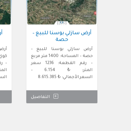
أرض سازلي بوسنا للبيع –
أ
حصة
أرض سازلي بوسنا للبيع –
أرض 
حصة – المساحة: 1400 متر مربع
– رقم القطعة: 1236 سعر
المتر: ₺ 6.154 –
السعرالأجمالي: ₺ 8.615.385
السعرا
التفاصيل