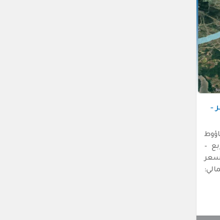
 –
اؤوط
9 متر مربع –
118/ – سعر
لاجمالي: