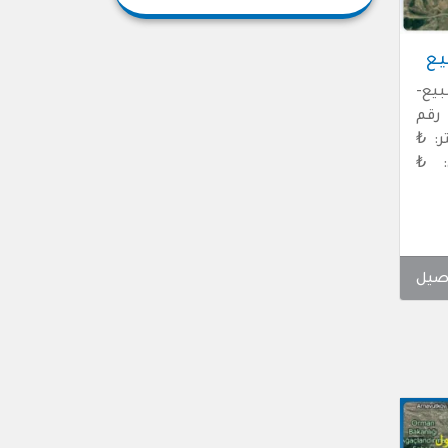
يع
يع-
بع – رقم
لمتر: ₺
ي: ₺
صيل