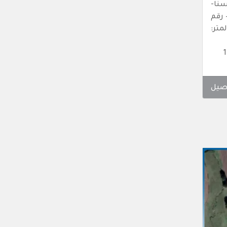
سنا-
ربع – رقم
المتر:
صيل