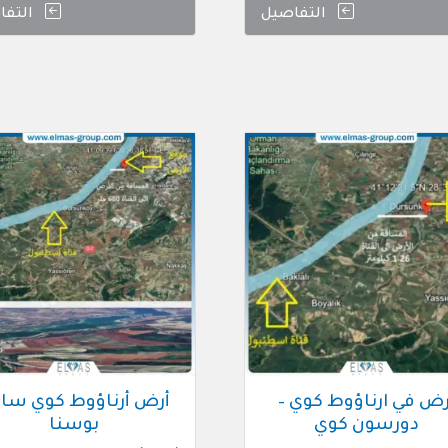
التفاصيل
التفا
رض في ارناؤوط كوي –
أرض أرناؤوط كوي ساز
دورسون كوي
بوسنا