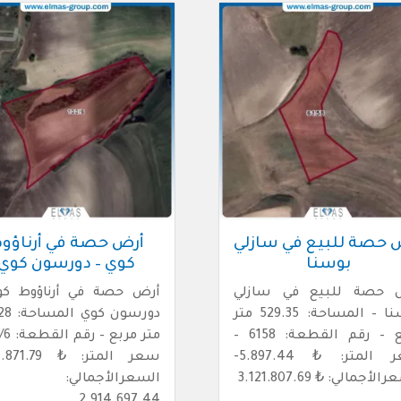
 حصة للبيع في سازلي
أرض حصة في أرناؤو
بوسنا
كوي – دورسون كوي
 حصة للبيع في سازلي
أرض حصة في أرناؤوط كو
بوسنا – المساحة: 529.35 متر
دورسون ك
مربع – رقم القطعة: 6158 –
سعر المتر: ₺ 5.897.44-
لأجمالي: ₺ 3.121.807.69
السعرالأجمالي: