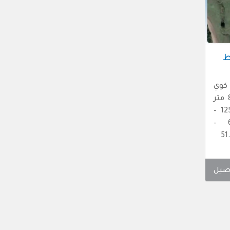
ط
كوي
-بويالك- المساحة: 8250.4 متر
مربع – رقم القطعة: 125/68 –
سعر المتر: ₺ 6.216 –
صيل