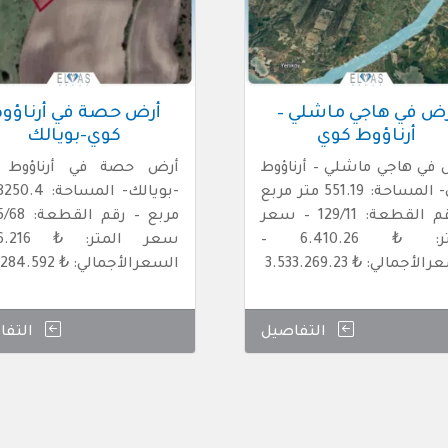
رض في هاجي ماشلي –
أرض حصة في أرناؤو
أرناؤوط كوي
كوي-بويالك
في هاجي ماشلي – أرناؤوط
أرض حصة في أرناؤوط 
كوي- المساحة: 551.19 متر مربع
– رقم القطعة: 129/11 – سعر
المتر: ₺ 6.410.26 –
لأجمالي: ₺ 3.533.269.23
السعرالأجمالي: ₺ 51.284.592
التفاصيل
التفا