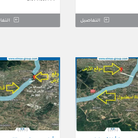
2.914.697.44
التفاصيل
التفا