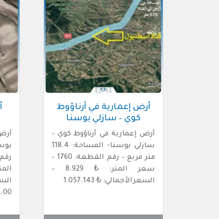
أرض إعمارية في أرناؤوط
أ
كوي – سازلي بوسنا
أرض إعمارية في أرناؤوط كوي –
أرض
سازلي بوسنا- المساحة: 118.4
متر مربع – رقم القطعة: 1760 –
سعر المتر: ₺ 8.929 –
السعرالأجمالي: ₺ 1.057.143
ال
0.00