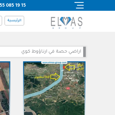
Ski
55 085 19 15
t
conten
الرئيسية
اراضي حصة في ارناؤوط كوي