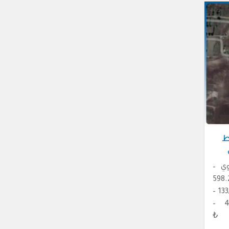
ط
ي –
وي المساحة: 598.28
متر مربع – رقم القطعة: 133/6 –
سعر المتر: ₺ 4.871.79 –
 ₺