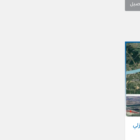
صيل
لي