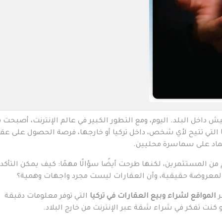
ش داخل البلد. اليوم، ومع التطور الكبير في عالم الإنترنت، أصبحت 
التي تتيح لأي شخص، داخل تركيا أو خارجها، فرصة الحصول على عقا
عتماد على سماسرة محليين.
من المستثمرين، لكنها طرحت أيضًا سؤالًا مهمًا: كيف يمكن التأكد
المعروضة حقيقية، وأن العقارات ليست مجرد واجهات وهمية؟
ر
المواقع لشراء وبيع العقارات في تركيا
التي توفر معلومات دقيقة
 كنت تفكر في شراء شقة عبر الإنترنت من خارج البلاد.