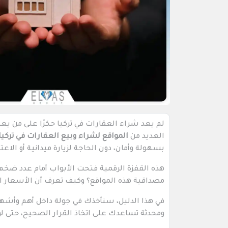
لم يعد شراء العقارات في تركيا حكرًا على من يعي
العديد من
المواقع لشراء وبيع العقارات في تركيا
بسهولة وأمان، دون الحاجة لزيارة ميدانية أو الا
هذه القفزة الرقمية فتحت الأبواب أمام عدد ضخم 
مصداقية هذه المواقع؟ وكيف تعرف أن الأسعار 
في هذا الدليل، سنأخذك في جولة داخل أهم وأشه
ومحدثة تساعدك على اتخاذ القرار الصحيح، حتى لو