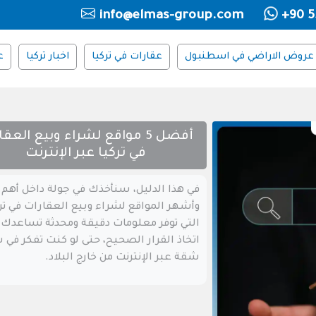
info@elmas-group.com
+90 5
عروض الاراضي في اسطنبول
عقارات في تركيا
اخبار تركيا
ع
أفضل 5 مواقع لشراء وبيع العق
في تركيا عبر الإنترنت
في هذا الدليل، سنأخذك في جولة داخل أهم
وأشهر المواقع لشراء وبيع العقارات في تر
التي توفر معلومات دقيقة ومحدثة تساعدك 
اتخاذ القرار الصحيح، حتى لو كنت تفكر في 
شقة عبر الإنترنت من خارج البلاد.