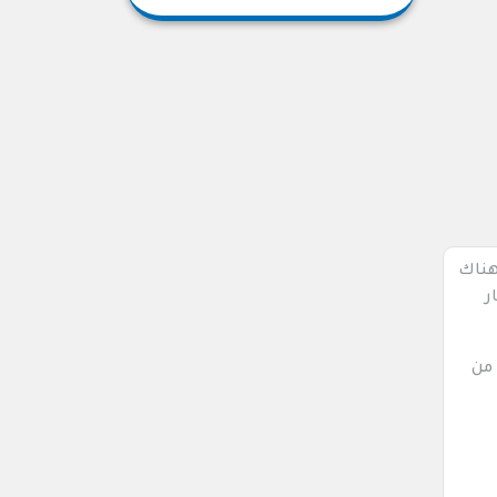
هناك
ر
 من