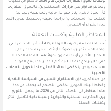
توقعات سوق العقارات التركي عام 2026
لا تخلو من تحديات
ومخاطر قد تؤثر على قرارات المستثمرين. فالسوق العقاري،
كأي سوق ناشئ، يتأثر بعوامل مالية وتشريعية وميدانية
تتطلب من المستثمرين دراسة دقيقة وتخطيطًا طويل الأمد
قبل الشراء أو التطوير.
المخاطر المالية وتقلبات العملة
تُعد
تقلبات سعر صرف الليرة التركية
أحد أبرز المخاطر التي
تواجه المستثمرين، خصوصًا أولئك الذين يعتمدون على
التمويل الأجنبي أو يحتفظون بعوائدهم بالعملة المحلية.
ففي حال تراجع قيمة الليرة أمام الدولار، قد ترتفع العوائد
الاسمية ولكن
ينخفض العائد الفعلي عند التحويل للعملات
الأجنبية
.
من جهة أخرى، فإن
الاستقرار النسبي في السياسة النقدية
وخطط البنك المركزي لخفض التضخم قد يخفف من حدة
هذه المخاطر في النصف الثاني من 2026، ما يجعل التنويع
بين العقارات السكنية والتجارية وسيلة ذكية لتقليل التأثر
بتقلبات العملة.