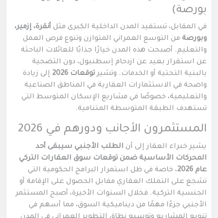
بورصة)
في المقابل، تستفيد المدن الداخلية الكبرى مثل
أنقرة، إزمير،
وبورصة
من التوسع العمراني المتوازن وتنوع فرص العمل
والتعليم. أصبحت هذه المدن خيارًا جذابًا للعائلات الباحثة
عن استقرار بعيد عن ازدحام إسطنبول، دون التضحية
بالبنية التحتية أو الخدمات. وتشير
توقعات 2026
إلى زيادة
واضحة في الاستثمارات العقارية في المناطق الصناعية
والتعليمية، خصوصًا في مشاريع الإسكان المتوسط التي
تستهدف الطبقة المتوسطة المتنامية.
المستثمرون الأجانب ودورهم في 2026
يشير خبراء العقار إلى أن
الطلب الأجنبي سيبقى أحد
المحركات الأساسية ضمن
توقعات سوق العقارات التركي
عام 2026
، خاصة في ظل استمرار البرامج الحكومية التي
تشجع على التملك العقاري مقابل الحصول على الإقامة أو
الجنسية التركية. فخلال السنوات الأخيرة، أصبح المستثمر
الأجنبي جزءًا مهمًا من ديناميكية السوق، مما أسهم في
تنويع المشاريع وتوسيع نطاق التطوير العمراني في المدن