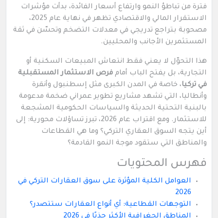
فترة من تباطؤ النمو وارتفاع أسعار الفائدة، بدأت مؤشرات
الاستقرار المالي والاقتصادي تظهر في نهاية عام 2025،
مصحوبة بتراجع تدريجي في معدلات التضخم وتحسّن في ثقة
المستثمرين الأجانب والمحليين.
هذا التحوّل لا يعني فقط انتعاش المبيعات السكنية أو
التجارية، بل يفتح الباب أمام
فرص الاستثمار المستقبلية
في تركيا
، خاصة في المدن الكبرى مثل إسطنبول وأنقرة
وأنطاليا، التي تشهد مشاريع تطوير عمراني ضخمة مدعومة
بالبنية التحتية الحديثة والسياسات الحكومية المشجعة
للاستثمار. ومع اقتراب عام 2026، تبرز تساؤلات محورية: إلى
أين يتجه السوق العقاري التركي؟ وما هي القطاعات
والمناطق التي ستقود موجة النمو القادمة؟
فهرس المحتويات
العوامل الكلية المؤثرة على سوق العقارات التركي في
2026
التوجهات القطاعية: أي أنواع العقارات ستتصدر؟
المناطق الجغرافية الأكثر جذبًا في 2026