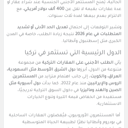
الحالية، يُمنح المستثمر الأجنبي الجنسية عند شراء عقار أو
عدة عقارات بقيمة لا تقل عن
400 ألف دولار أمريكي
، مع
الالتزام بعدم بيعها لمدة ثلاث سنوات.
وتشير التوقعات إلى احتمال
تعديل الحد الأدنى أو تشديد
المتطلبات في عام 2026
نتيجة زيادة الطلب، خاصة في المدن
الكبرى مثل إسطنبول وأنطاليا.
الدول الرئيسية التي تستثمر في تركيا
يأتي
الطلب الأجنبي على العقارات التركية
من مجموعة
متنوعة من الدول، أبرزها
دول الشرق الأوسط مثل السعودية،
العراق، والكويت
، إلى جانب اهتمام متزايد من
المستثمرين
الروس والإيرانيين
منذ عام 2022. كما بدأت
دول آسيوية مثل
الصين والهند وماليزيا
في دخول السوق التركية تدريجيًا،
مستفيدة من انخفاض قيمة الليرة وتنوع الخيارات
الاستثمارية.
أما المستثمرون الأوروبيون، فيُفضلون العقارات الساحلية
في بودروم وأنطاليا نظرًا لطبيعة الحياة المتوسطية