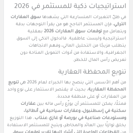
استراتيجيات ذكية للمستثمر في 2026
في ظلّ التغيرات المتسارعة التي يشهدها
سوق العقارات
التركي
، فإن المستثمر الناجح هو من يقرأ التوجهات بدقة
ويتعامل مع
توقعات سوق العقارات 2026
بعقلية
استراتيجية وليست عاطفية. فالدخول الذكي إلى السوق
يتطلب مزيجًا من التحليل المالي، وفهم الاتجاهات
الجغرافية، والاستفادة من أدوات التمويل المتاحة دون
تعريض رأس المال للخطر.
تنويع المحفظة العقارية
من أهم الأسس التي ينصح بها الخبراء لعام 2026 هي
تنويع
المحفظة العقارية
، بحيث لا يقتصر الاستثمار على نوع واحد
من العقارات أو على منطقة محددة.
فمثلًا، يمكن للمستثمر أن يوزّع رأس ماله بين
عقارات
سكنية في إسطنبول، وعقارات سياحية في أنطاليا،
ومستودعات صناعية في بورصة أو غازي عنتاب
. هذا التوزيع
يخلق توازنًا بين العائد والمخاطر، ويتيح للمستثمر الاستفادة
من
القطاعات الواعدة التي أشار إليها تقرير توقعات سوق