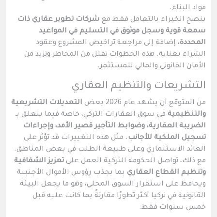
مواد البناء.
ينصح الخبراء بالتعامل فقط مع
شركات تطوير عقاري ذات
سمعة قوية وسجل موثوق في التسليم في المواعيد
المحددة
، إضافة إلى مراجعة تراخيص المشروع وعقود
الشراء بعناية. هذه الخطوات تقلل من المخاطر وتزيد من
الأمان القانوني والمالي للمستثمر.
التشريعات والتنظيم العقاري
من المتوقع أن يشهد عام 2026 بعض
التعديلات التشريعية
والتنظيمية
في سوق العقارات التركي، خاصة فيما يتعلق بـ
الضريبة العقارية، وضوابط التأجير قصير الأمد، وإجراءات
تسجيل الملكية للأجانب
. مثل هذه التغييرات قد تؤثر على
العائد الاستثماري وعلى طبيعة الطلب في بعض المناطق.
مع ذلك، تواصل الحكومة التركية العمل على
تعزيز الشفافية
وتنظيم القطاع العقاري
بما يجذب رؤوس الأموال الأجنبية
ويحافظ على استقرار السوق المحلي، وهو ما يجعل البيئة
القانونية في تركيا أكثر تطورًا مقارنةً بما كانت عليه قبل
خمس سنوات فقط.