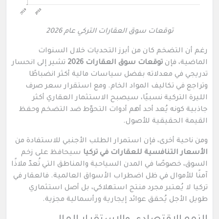
توقعات سوق العقارات التركي عام 2026
رغم أن التضخم كان من أبرز التحديات خلال السنوات
الماضية، فإن
توقعات سوق العقارات 2026
تشير إلى انحسار
تدريجي في معدلاته بفضل سياسات مالية أكثر انضباطًا
وتراجع في تكاليف المواد الخام. ومع استقرار سعر صرف
الليرة التركية نسبيًا، سيصبح الاستثمار العقاري أكثر
جاذبية كونه يُعد أحد أهم أدوات التحوّط ضد التضخم وحفظ
القيمة الحقيقية للأصول.
ومن ناحية أخرى، فإن استمرار الطلب الأجنبي للاستفادة من
الأسعار التنافسية للعقارات في تركيا
سيحافظ على زخم
السوق، خصوصًا في المدن السياحية والمناطق التي تُعدّ ملاذًا
آمنًا للأموال في ظل اضطراب الأسواق العالمية. فالعقار في
تركيا لا يُعتبر مجرد منتج استهلاكي، بل أصل استثماري
طويل الأجل يُحقق عوائد إيجارية ورأسمالية مجزية.