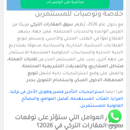
مباشرة على الوتس اب
خلاصة وتوصيات للمستثمرين
مع دخول عام 2026، يُظهر
سوق العقارات التركي
مزيجًا من
الفرص الواعدة والتحديات المحتملة. فمن جهة، يشهد
القطاع نموًا في الطلب المحلي والأجنبي، ويستمر تنويع
القطاعات السكنية، التجارية، والسياحية، مدعومًا بمشاريع
البنية التحتية والسياسات الحكومية المشجعة للاستثمار.
من جهة أخرى، يجب على المستثمر الحذر من
تقلبات العملة،
مشاكل المشاريع، والتعديلات التشريعية المحتملة
،
والعمل على وضع استراتيجيات ذكية تشمل
تنويع
المحفظة، الدخول المبكر، واستخدام التمويل بحذر
.
اقرا ايضا
استراتيجيات التأجير قصير وطويل الأجل في تركيا،
المزايا، الفئات المستهدفة، أفضل المواقع، والنصائح
القانونية للمستثمرين.
ما أهم العوامل التي ستؤثر على توقعات
سوق العقارات التركي في 2026؟