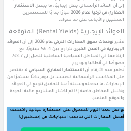
إلى أن العائد الرأسمالي يظل إيجابيًا، ما يجعل
الاستثمار
العقاري في تركيا لعام 2026
خيارًا جذابًا للمستثمرين
المحليين والأجانب على حد سواء.
العوائد الإيجارية (Rental Yields) المتوقعة
تشير
توقعات سوق العقارات التركي عام 2026
إلى أن
العوائد
الإيجارية في المدن الكبرى
تتراوح بين 4–6٪ سنويًا، مع
ارتفاعها في المناطق السياحية الساحلية لتصل إلى 7–8٪،
خصوصًا في أنطاليا وبودروم.
تُظهر هذه الأرقام أن
الاستثمار العقاري السياحي
لا يقتصر
على المكاسب الرأسمالية فحسب، بل يوفر دخلًا مستمرًا من
الإيجارات، ما يجعله وسيلة آمنة لتحقيق تنويع في العوائد
وتقليل المخاطر، خاصة إذا تم اختيار المشاريع عالية الجودة
والموقع المتميز.
تواصل معنا اليوم للحصول على استشارة مجانية واكتشف
أفضل العقارات التي تناسب احتياجاتك في إسطنبول!