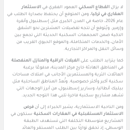
لا يزال
القطاع السكني
العمود الفقري في
الاستثمار
العقاري في تركيا
، ومن المتوقع أن يحتفظ بصدارة الطلب في
عام 2026، خاصة في المدن الكبرى مثل إسطنبول وأنقرة
وإزمير. ويُتوقع أن تتجه تفضيلات المشترين نحو الشقق
الذكية ضمن المجمعات السكنية الحديثة التي تجمع بين
الأمان، والخدمات المتكاملة، والموقع الحيوي القريب من
وسائل النقل والمراكز التجارية.
كما يتزايد الطلب على
الفيلات الراقية والمنازل المنفصلة
في المناطق الهادئة خارج مركز المدينة، مدفوعًا برغبة
العائلات الثرية والمستثمرين الأجانب في امتلاك مساحات
سكنية أكبر وأكثر خصوصية. وتُعدّ المناطق الساحلية مثل
بيليك أنطاليا، وسارير إسطنبول، من أبرز الوجهات التي
تشهد مشاريع سكنية فاخرة تلبي هذا التوجه الجديد.
ومن الناحية الاستثمارية، يشير الخبراء إلى أن
فرص
الاستثمار المستقبلية في العقارات السكنية
ستكون في
المشاريع متوسطة التكلفة التي تستهدف الطبقة
الوسطى، إذ تحقق توازنًا بين الطلب المستقر والعائد