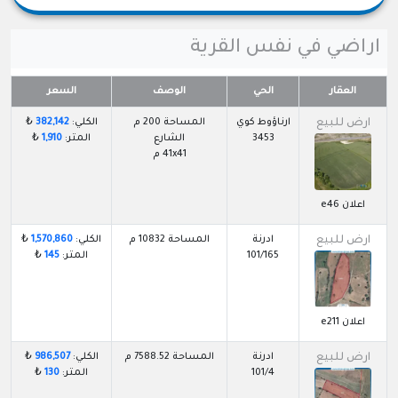
اراضي في نفس القرية
العقار
الحي
الوصف
السعر
ارض للبيع
ارناؤوط كوي
المساحة 200 م
الكلي:
382,142
₺
3453
الشارع
المتر:
1,910
₺
41x41 م
اعلان e46
ارض للبيع
ادرنة
المساحة 10832 م
الكلي:
1,570,860
₺
101/165
المتر:
145
₺
اعلان e211
ارض للبيع
ادرنة
المساحة 7588.52 م
الكلي:
986,507
₺
101/4
المتر:
130
₺