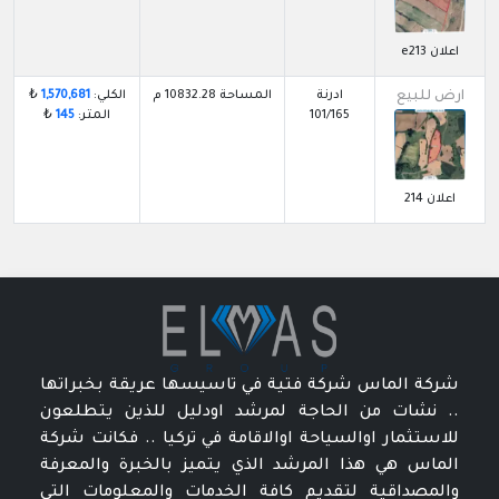
اعلان e213
ارض للبيع
ادرنة
المساحة 10832.28 م
الكلي:
1,570,681
₺
101/165
المتر:
145
₺
اعلان 214
شركة الماس شركة فتية في تاسيسها عريقة بخبراتها
.. نشات من الحاجة لمرشد اودليل للذين يتطلعون
للاستثمار اوالسياحة اوالاقامة في تركيا .. فكانت شركة
الماس هي هذا المرشد الذي يتميز بالخبرة والمعرفة
والمصداقية لتقديم كافة الخدمات والمعلومات التي