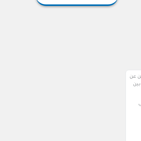
ن عن
بين
ب