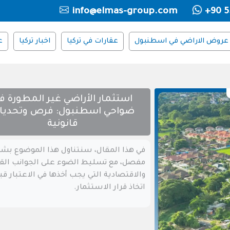
info@elmas-group.com
+90 5
عروض الاراضي في اسطنبول
عقارات في تركيا
اخبار تركيا
ع
استثمار الأراضي غير المطورة ف
ضواحي اسطنبول: فرص وتحديا
قانونية
في هذا المقال، سنتناول هذا الموضوع بش
مفصل، مع تسليط الضوء على الجوانب القا
والاقتصادية التي يجب أخذها في الاعتبار قب
اتخاذ قرار الاستثمار.