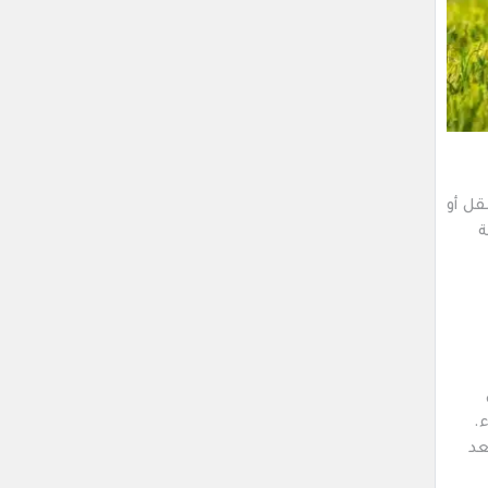
قل أو
ة
.
عد