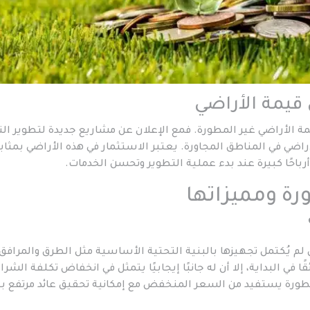
 قيمة الأراضي
مة الأراضي غير المطورة. فمع الإعلان عن مشاريع جديدة لتطوير الن
راضي في المناطق المجاورة. يعتبر الاستثمار في هذه الأراضي بمثاب
باحًا كبيرة عند بدء عملية التطوير وتحسن الخدمات.
رة ومميزاتها
 لم يُكتمل تجهيزها بالبنية التحتية الأساسية مثل الطرق والمرافق
 في البداية، إلا أن له جانبًا إيجابيًا يتمثل في انخفاض تكلفة الشراء
ورة يستفيد من السعر المنخفض مع إمكانية تحقيق عائد مرتفع ب