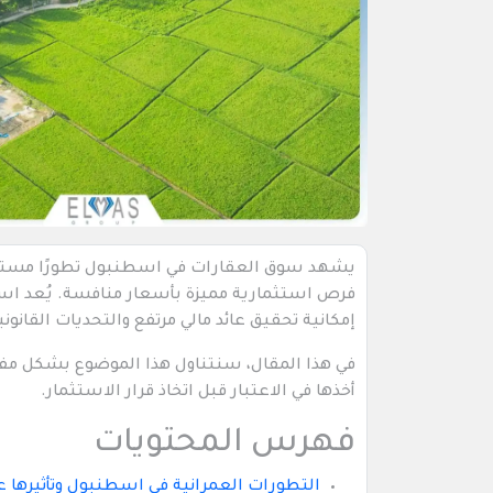
يشهد سوق العقارات في اسطنبول تطورًا مستمر
فرص استثمارية مميزة بأسعار منافسة. يُعد استث
إمكانية تحقيق عائد مالي مرتفع والتحديات القانوني
في هذا المقال، سنتناول هذا الموضوع بشكل مفص
أخذها في الاعتبار قبل اتخاذ قرار الاستثمار.
فهرس المحتويات
التطورات العمرانية في اسطنبول وتأثيرها ع