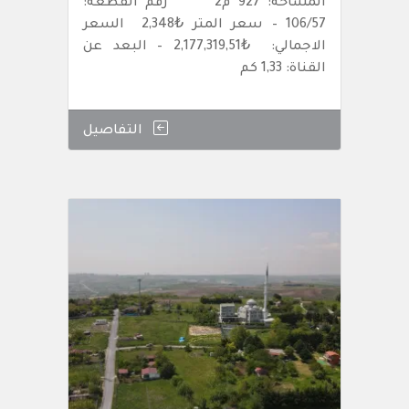
المساحة: 927 م2 رقم القطعة:
106/57 – سعر المتر ₺2,348 السعر
الاجمالي: ₺2,177,319,51 – البعد عن
القناة: 1,33 كم
التفاصيل