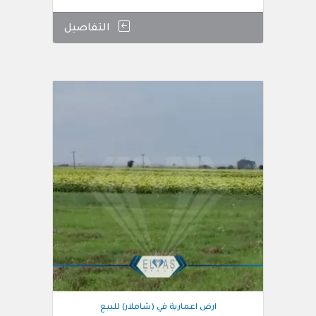
التفاصيل
ارض اعمارية في (شاملار) للبيع