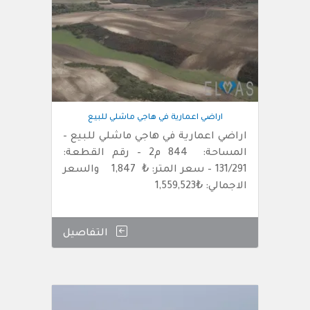
اراضي اعمارية في هاجي ماشلي للبيع
اراضي اعمارية في هاجي ماشلي للبيع –
المساحة: 844 م2 – رقم القطعة:
131/291 – سعر المتر: ₺ 1,847 والسعر
الاجمالي: ₺1,559,523
التفاصيل