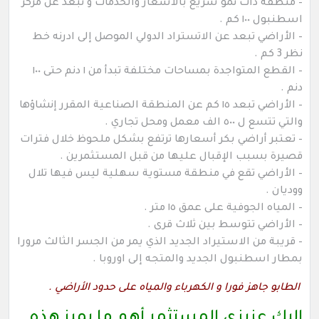
– منطقة ذات نمو سريع بالأسعار والخدمات و تبعد عن مركز
اسطنبول ١٠٠ كم .
– الأراضي تبعد عن الاتستراد الدولي الموصل إلى ادرنه خط
نظر 3 كم .
– القطع المتواجدة بمساحات مختلفة تبدأ من ١ دنم حتى ١٠٠
دنم .
– الأراضي تبعد ١٥ كم عن المنطقة الصناعية المقرر إنشاؤها
والتي تتسع ل ٥٠٠ الف معمل ومحل تجاري .
– تعتبر أراضي بكر أسعارها ترتفع بشكل ملحوظ خلال فترات
قصيرة بسبب الإقبال عليها من قبل المستثمرين .
– الأراضي تقع في منطقة مستوية سهلية ليس فيها تلال
ووديان .
– المياه الجوفية على عمق ١٥ متر .
– الأراضي تتوسط بين ثلاث قرى .
– قريبة من الاستيراد الجديد الذي يمر من الجسر الثالث مرورا
بمطار اسطنبول الجديد والمتجه إلى اوروبا .
الطابو جاهز فورا و الكهرباء والمياه على حدود الأراضي .
إليك عزيزي المستثمر أهم ما يميز هذه