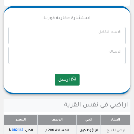
استشارة عقارية فورية
الاسم الكامل
الرسالة
ارسل
اراضي في نفس القرية
العقار
الحي
الوصف
السعر
ارض للبيع
ارناؤوط كوي
المساحة 200 م
الكلي:
382,142
₺