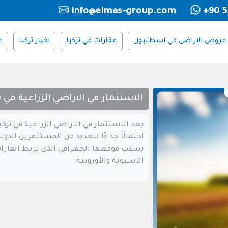
info@elmas-group.com
+90 5
عروض الاراضي في اسطنبول
عقارات في تركيا
اخبار تركيا
ع
الاستثمار في الاراضي الزراعية في ت
يعد الاستثمار في الاراضي الزراعية في تركي
احتمالًا جذابًا للعديد من المستثمرين الدول
بسبب موقعها الجغرافي الذي يربط القارا
الآسيوية والأوروبية.