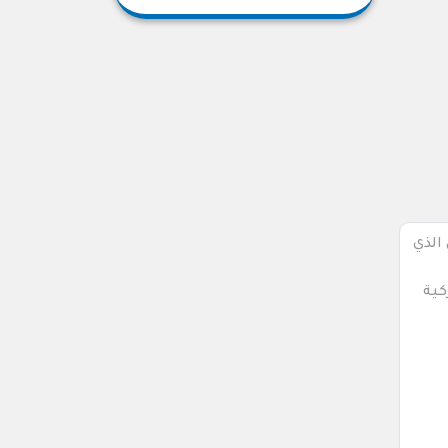
الذي
كية