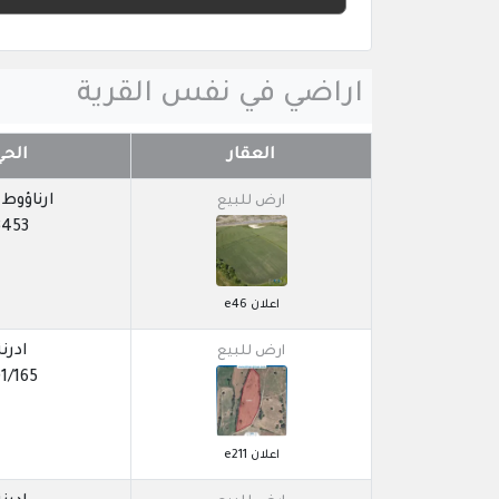
اراضي في نفس القرية
العقار
الحي
ارناؤوط
ارض للبيع
3453
اعلان e46
ادرنة
ارض للبيع
1/165
اعلان e211