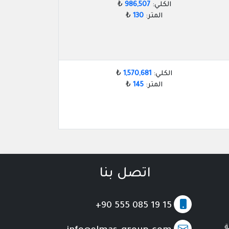
الكلي:
986,507
₺
المتر:
130
₺
الكلي:
1,570,681
₺
المتر:
145
₺
اتصل بنا
+90 555 085 19 15
ة