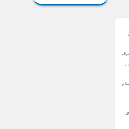
ام الماضي، 7
نب
ع مبيعات عام