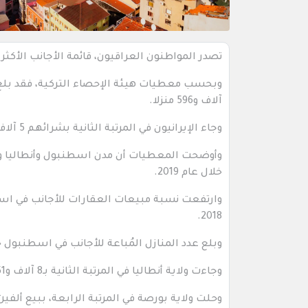
تصدر المواطنون العراقيون، قائمة الأجانب الأكثر 
وبحسب معطيات هيئة الإحصاء التركية، فقد بلغ 
آلاف و596 منزلا.
وجاء الإيرانيون في المرتبة الثانية بشرائهم 5 آلاف و423 منزلا، والروس ثالثا بألفين و893، والأفغان رابعا بألفين و191 منزلا.
وأوضحت المعطيات أن مدن اسطنبول وأنطاليا وأنقر
خلال عام 2019.
2018.
وبلع عدد المنازل المُباعة للأجانب في اسطنبول خلال العام الم
وجاءت ولاية أنطاليا في المرتبة الثانية بـ8 آلاف و951 منزلا، فيما حلت العاصمة أنقرة في المرتبة الثالثة بألفين و539 منزلا.
وحلت ولاية بورصة في المرتبة الرابعة، ببيع ألفين و213 منزلا، ويالوفا خامسا بألف و696 منز