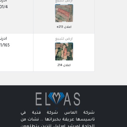
ادرنة
ارض للبيع
01/4
اعلان e213
ادرنة
ارض للبيع
1/165
اعلان 214
شركة الماس شركة فتية في
تاسيسها عريقة بخبراتها .. نشات من
الحاجة لمرشد اودليل للذين يتطلعون