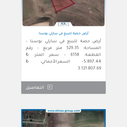
أرض حصة للبيع في سازلي بوسنا
أرض حصة للبيع في سازلي بوسنا –
المساحة: 529.35 متر مربع – رقم
القطعة: 6158 – سعر المتر: ₺
5.897.44- السعرالأجمالي: ₺
3.121.807.69
التفاصيل