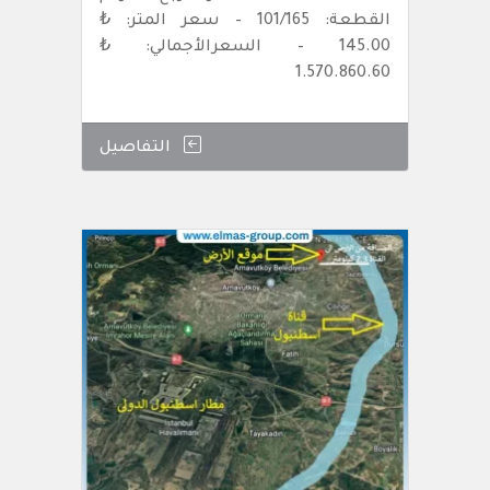
القطعة: 101/165 – سعر المتر: ₺
145.00 – السعرالأجمالي: ₺
1.570.860.60
التفاصيل