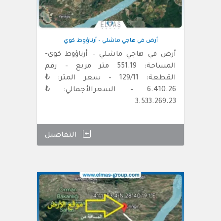
أرض في هاجي ماشلي – أرناؤوط كوي
أرض في هاجي ماشلي – أرناؤوط كوي-
المساحة: 551.19 متر مربع – رقم
القطعة: 129/11 – سعر المتر: ₺
6.410.26 – السعرالأجمالي: ₺
3.533.269.23
التفاصيل