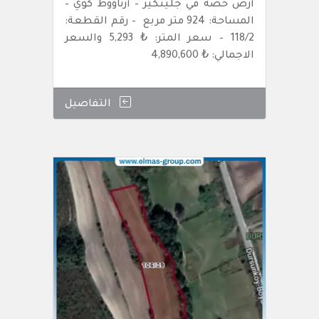
أرض حصة في جلينكير – أرناؤوط كوي –
المساحة: 924 متر مربع – رقم القطعة:
118/2 – سعر المتر: ₺ 5,293 والسعر
الاجمالي: ₺ 4,890,600
التفاصيل