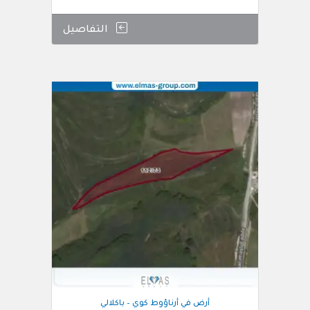
التفاصيل
أرض في أرناؤوط كوي – باكلالي