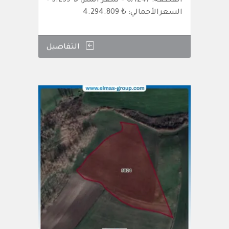
القطعة: 0/1247 – سعر المتر: ₺ 5.259 –
السعرالأجمالي: ₺ 4.294.809
التفاصيل