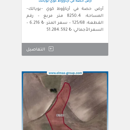
أرض حصة في أرناؤوط كوي-بويالك
أرض حصة في أرناؤوط كوي -بويالك-
المساحة: 8250.4 متر مربع – رقم
القطعة: 125/68 – سعر المتر: ₺ 6.216 –
السعرالأجمالي: ₺ 51.284.592
التفاصيل