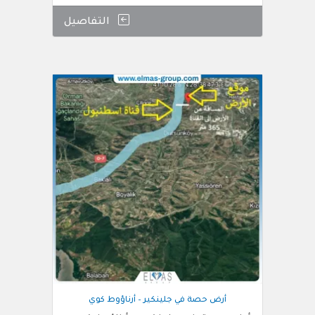
التفاصيل
أرض حصة في جلينكير – أرناؤوط كوي