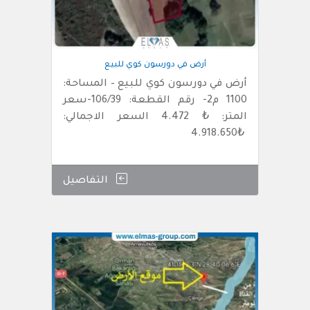
أرض في دورسون كوي للبيع
أرض في دورسون كوي للبيع – المساحة:
1100 م2- رقم القطعة: 106/39-سعر
المتر: ₺ 4.472 السعر الاجمالي:
₺4.918.650
التفاصيل