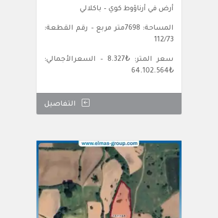
أرض في أرناؤوط كوي – باكلالي
المساحة: 7698متر مربع – رقم القطعة:
112/73
سعر المتر: ₺8.327 – السعرالأجمالي:
₺64.102.564
التفاصيل