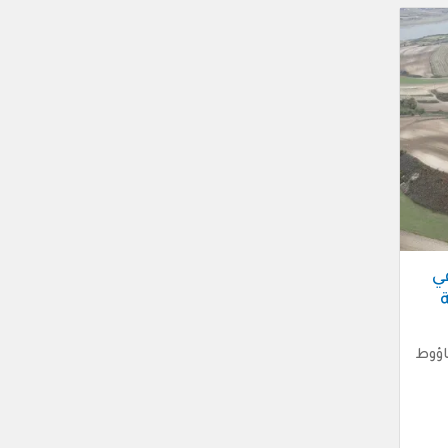
ي
اؤوط