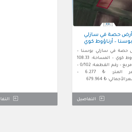
رض حصة في سازلي
وسنا – أرناؤوط كوي
 حصة في سازلي بوسنا –
أرناؤوط كوي – المساحة: 108.33
متر مربع – رقم القطعة: 0/102 –
سعر المتر: ₺ 6.277 –
الأجمالي: ₺ 679.964
التفاصيل
التفا