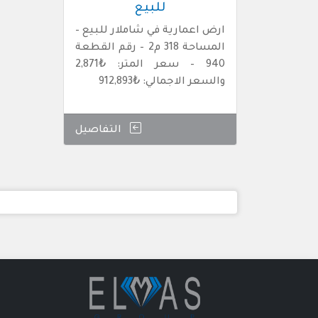
للبيع
ارض اعمارية في شاملار للبيع –
المساحة 318 م2 – رقم القطعة
940 – سعر المتر: ₺2,871
والسعر الاجمالي: ₺912,893
التفاصيل