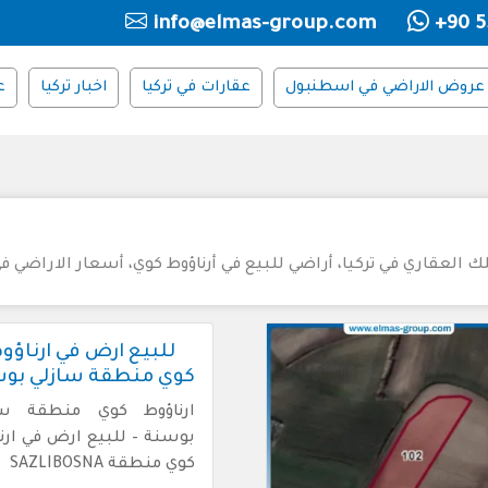
info@elmas-group.com
+90 5
عروض الاراضي في اسطنبول
عقارات في تركيا
اخبار تركيا
ع
ك العقاري في تركيا، أراضي للبيع في أرناؤوط كوي، أسعار الاراضي في 
للبيع ارض في ارناؤو
كوي منطقة سازلي بو
ارناؤوط كوي منطقة سا
بوسنة – للبيع ارض في ارن
كوي منطقة SAZLIBOSNA