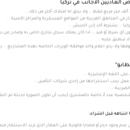
 العاديين الأجانب في تركيا
في المناطق القريبة من المواقع العسكرية والمراكز الأمنية ..
كيا .. يشترط أخذ إذن الجيش ..
ن أي شرط أو قيد .. اذا كان يملك سجل تجاري خاص به وصادر عن دو
لا تنطبق عليه ..
قها ولا يتم اعلام واخذ موافقة الوزرات الخاصة بهذه المشاريع .. ي
طابو”
لى اللغة الإنجليزية ..
ان عمل يجب استخراجها من إحدى شركات التأمين ..
لضريبة ..
صورة شخصية عدد 1 خاصة بالبائع وصورة شخصية عدد 2 خاصة بالمشتري (يجب أن تكون الصورة حديثة تم
 انتباهه قبل الشراء:
م وجود حجز أو قضايا قانونية على العقار الذي تريد الاستثمار فيه 