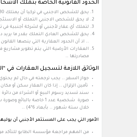
الحدود القانونية الخاصة بتملك الأشخاص
يحق للشخص الاجنبي في تركيا أن يمتلك 30 ألف متر مربع فقط .. ولا يحق له امتلاك أكثر من ذلك ..
لا يحق للشخص الاجنبي التملك أو الاستئجار 
لتملك أي عقار لأجنبي أو لشركة أجنبية في تر
يحق للشخص العادي التملك بقدر ما يريد دو
.. اذ أن الحدود العقارية التي ينصها القانون 
العقارات الأرضية التي يتم تطوير مشاريع فو
مصادرتها ..
الوثائق اللازمة لتسجيل العقارات في “ال
جواز السفر .. يجب ترجمته في حال لم يحتوي ع
تأمين الزلزال .. إذا كان العقار سكن أو مك
سند تسديد رسوم البيع أو الشراء من دائرة ا
خلال ستة شهور .. بأبعاد 6*4) ..
الأمور التي يجب على المستثمر الأجنبي أن يوليها
من المهم مراجعة مؤسسة الطابو للتأكد من عد