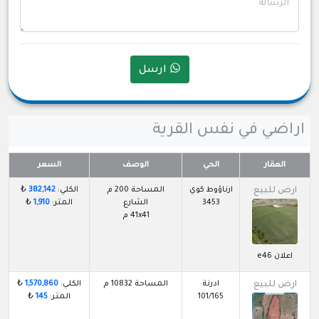
الرسالة
ارسل
اراضي في نفس القرية
العقار
الحي
الوصف
السعر
ارض للبيع
ارناؤوط كوي
المساحة 200 م
الكلي:
382,142
₺
3453
الشارع
المتر:
1,910
₺
41x41 م
اعلان e46
ارض للبيع
ادرنة
المساحة 10832 م
الكلي:
1,570,860
₺
101/165
المتر:
145
₺