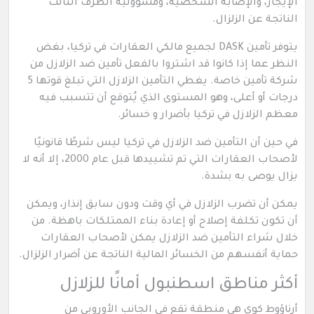
الإيجار، والإصابة الشخصية، ومسؤولية الطرف الثالث
الناتجة عن الزلزال.
يتوفر تأمين DASK لجميع مالكي العقارات في تركيا، بغض
النظر عما إذا كانوا قد اشتروا بالفعل تأمين ضد الزلازل من
شركة تأمين خاصة. يغطي التأمين الزلازل التي تبلغ قوتها 5
درجات أو أعلى، وهو المستوى الذي يُتوقع أن تتسبب فيه
معظم الزلازل في تركيا بأضرار و خسائر.
في حين أن التأمين ضد الزلازل في تركيا ليس شرطًا قانونيًا
لأصحاب العقارات التي تم تشييدها قبل عام 2000، إلا أنه لا
يزال يوصى به بشدة.
يمكن أن تضرب الزلازل في أي وقت ودون سابق إنذار، ويمكن
أن تكون تكلفة إصلاح أو إعادة بناء الممتلكات باهظة. من
خلال شراء التأمين ضد الزلازل يمكن لأصحاب العقارات
حماية أنفسهم من الخسائر المالية الناتجة عن أضرار الزلزال.
أكثر مناطق اسطنبول أمانًا للزلازل
أرناؤوط كوي هي منطقة تقع في الجانب الأوروبي من