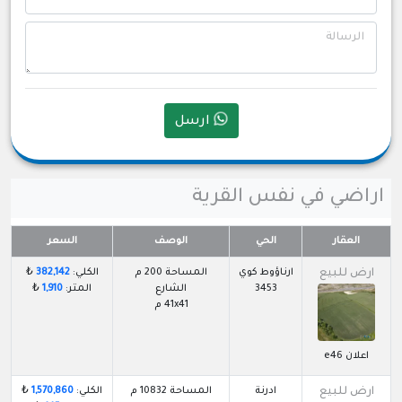
الرسالة
ارسل
اراضي في نفس القرية
العقار
الحي
الوصف
السعر
ارض للبيع
ارناؤوط كوي
المساحة 200 م
الكلي:
382,142
₺
3453
الشارع
المتر:
1,910
₺
41x41 م
اعلان e46
ارض للبيع
ادرنة
المساحة 10832 م
الكلي:
1,570,860
₺