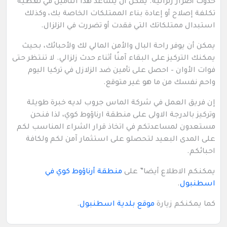
حدوث أضرار زلزالية. يمكن أن يساعد هذا التأمين في تغطية
تكلفة إصلاح أو إعادة بناء الممتلكات الخاصة بك، وكذلك
استبدال ممتلكاتك التي فقدت أو تضررت في الزلزال.
يمكن أن يوفر راحة البال والأمن المالي لك ولأحبائك، بحيث
يمكنك التركيز على البقاء آمنًا أثناء حدث زلزالي. لا تنتظر حتى
فوات الأوان – احصل على تأمين ضد الزلازل في تركيا اليوم
واحم نفسك من ما هو غير متوقع.
إن فريق العمل في شركة الماس جروب لديه خبرة طويلة
وتركيز بالدرجة الاولى على منطقة ارناؤوط كوي، لذا فنحن
مستعدون لمساعدتكم في اتخاذ قرار الشراء المناسب لكم
على المدى البعيد لتحصلو على استثمار آمن لكم ولكافة
احبائكم.
يمكنكم الاطلاع أيضا” على
منطقة أرناؤوط كوي في
اسطنبول
.
كما يمكنكم زيارة
موقع بلدية اسطنبول
.