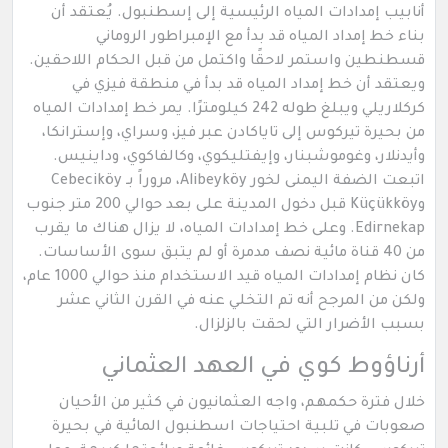
أنابيب إمدادات المياه الرئيسية إلى إسطنبول. يُعتقد أن
بناء خط إمداد المياه قد بدأ مع الإمبراطور الروماني
قسطنطين واستمر لاحقًا واكتمل من قبل الحكام اللاحقين.
ويعتقد أن خط إمداد المياه قد بدأ في منطقة فيزي في
كركلاريلي ويبلغ طوله 242 كيلومترًا. يمر خط إمدادات المياه
من بحيرة تيركوس إلى تاياكادن عبر فيز، وسراي، وإسترانكا،
وأيدنلار، وغوموشبنار، وإيفتليكوي، وكالفاكوي، وداينيس.
اتبعت الضفة اليمنى لخور Alibeyköy، مروراً بـ Cebeciköy
وKüçükköy قبل دخول المدينة على بعد حوالي 200 متر جنوب
Edirnekap. وعلى خط إمدادات المياه، لا يزال هناك ما يقرب
من 40 قناة مائية نصف مدمرة أو لم يتبق سوى الأساسات.
كان نظام إمدادات المياه قيد الاستخدام منذ حوالي 1000 عام،
ولكن من المرجح أنه تم التخلي عنه في القرن الثاني عشر
بسبب الأضرار التي لحقت بالزلزال.
أرناؤوط كوي في العهد العثماني
خلال فترة حكمهم، واجه العثمانيون في كثير من الأحيان
صعوبات في تلبية احتياجات اسطنبول المائية في بحيرة