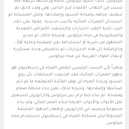
تيركوس. كانت سدود تيركوس غائمة ورائحتها كريهة، مما
تسبب في التهاب الأمعاء لدى الناس. وفي وقت لاحق، تم
تنظيف مياهه، وصيانة السدود وإصلاحها. ولحل المشكلة تم
استبدال الممرات المائية بأنابيب حديدية. علاوة على ذلك،
أجرت كلية الطب اختبارات واكتشفت الأمراض المعدية
والميكروبية في مياه تيركوس. ونتيجة لذلك، تم تحذير
الجمهور من شربه أو استخدامه دون تصفيته وغليه أولاً.
وبالإضافة إلى هذه الاحترازات، تم تخصيص وحدة عسكرية
لإبعاد المواد الغريبة عن مياه تيركوس.
ونظراً لأن السبب الرئيسي لنقص المياه في إسطنبول هو
تدهور الممرات المائية، فقد اقتنعت السلطات بأن رفع
السدود وزيادة المياه لن يوفر الفائدة المتوقعة ما لم تتم
صيانتها وإصلاحها. ونتيجة لذلك، تقرر بناء محطة صمام
ومضخة. تم بناء خط ترام بين تيركوس وكارابورون لتسهيل
نقل الأدوات والأدوات اللازمة لبناء الممر المائي، وتم بناء
مجموعة ورصيف في كارابورون لإظهار الجهود المكثفة
المبذولة لحل مشكلة المياه في إسطنبول باستخدام مياه
تيركوس.