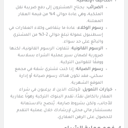
التكاليف الإضافية
:
الضرائب
: يحتاج المشترون إلى دفع ضريبة نقل
الملكية، وهي عادة حوالي 4% من قيمة العقار
المعلنة.
رسوم الوكلاء
: عادة ما يتقاضى وكلاء العقارات في
إسطنبول عمولة تبلغ حوالي 2-3% من المشتري
والبائع على حد سواء.
الرسوم القانونية
: تتفاوت الرسوم القانونية، لكنها
ضرورية لضمان سير عملية الشراء بسلاسة
ووفقًا للقوانين التركية.
رسوم الصيانة
: إذا كنت تشتري شقة في مجمع
سكني، فقد تكون هناك رسوم صيانة أو إدارة
الموقع الشهرية.
خيارات التمويل
: لأولئك الذين لا يرغبون في شراء
العقار بالكامل نقدًا، تقدم البنوك التركية رهونًا عقارية
للأجانب، ولكن بشروط صارمة. يُنصح بالاستعانة
بمستشار مالي محلي لإرشادك خلال عملية التقدم
للحصول على الرهن العقاري.