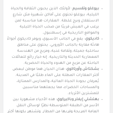
بيوغلو وتقسيم
: لأولئك الذين يحبون الثقافة والحياة
الليلية، بيوغلو تحتوي على أماكن شهيرة مثل شارع
الاستقلال وبرج غلطة. العقارات هنا مناسبة لمن
يرغب في العيش قريبًا من صخب الحياة الليلية
والمواقع التاريخية في إسطنبول.
كاديكوي
: يقع في الجانب الآسيوي، ويوفر كاديكوي أجواءً
هادئة مقارنة بالجانب الأوروبي. يحتوي على مناطق
ساحلية جميلة، وثقافة غنية، ومزيج من الهندسة
المعمارية الحديثة والتاريخية. إنه خيار رائع للعائلات
الباحثة عن مزيج من الهدوء والحياة الحضرية.
بشكتاش وأورتاكوي
: هذان الحيان هما موطن لبعض
أكثر العقارات المطلة على الماء طلبًا في المدينة.
يُعرفان بجودة الحياة العالية، والمدارس الممتازة،
والمساحات الخضراء، مما يجعلهما مناسبين
للمشترين الأثرياء.
بهتشلي إيفلر وباكيركوي
: هذه الأحياء مشهورة بين
الأسر من الطبقة المتوسطة نظرًا لوسائل النقل
العامة المريحة وقربها من المطار. وتشتهر بكونها أكثر