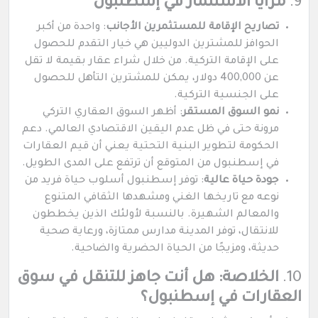
9.
مزايا الاستثمار في إسطنبول
تصاريح الإقامة للمستثمرين الأجانب
: واحدة من أكبر
الحوافز للمشترين الدوليين هي خيار التقدم للحصول
على الإقامة التركية. من خلال شراء عقار بقيمة لا تقل
عن 400,000 دولار، يمكن للمشترين التأهل للحصول
على الجنسية التركية.
نمو السوق المستقر
: أظهر السوق العقاري التركي
مرونة حتى في ظل عدم اليقين الاقتصادي العالمي. دعم
الحكومة لتطوير البنية التحتية يعني أن قيم العقارات
في إسطنبول من المتوقع أن ترتفع على المدى الطويل.
جودة حياة عالية
: توفر إسطنبول أسلوب حياة فريد من
نوعه مع تاريخها الغني ومشهدها الثقافي المتنوع
والمعالم الشهيرة. بالنسبة لأولئك الذين يخططون
للانتقال، توفر المدينة مدارس ممتازة، ورعاية صحية
حديثة، ومزيجًا من الحياة الحضرية والضاحية.
10.
الخلاصة: هل أنت جاهز للتنقل في سوق
العقارات في إسطنبول؟