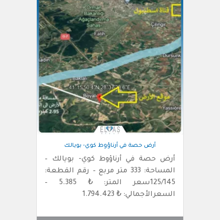
أرض حصة في أرناؤوط كوي- بويالك
أرض حصة في أرناؤوط كوي- بويالك –
المساحة: 333 متر مربع – رقم القطعة:
125/145سعر المتر: ₺ 5.385 –
السعرالأجمالي: ₺ 1.794.423