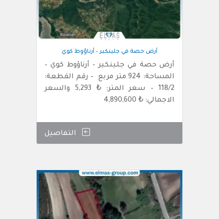
أرض حصة في جلينكير – أرناؤوط كوي
أرض حصة في جلينكير – أرناؤوط كوي –
المساحة: 924 متر مربع – رقم القطعة:
118/2 – سعر المتر: ₺ 5,293 والسعر
الاجمالي: ₺ 4,890,600
التفاصيل