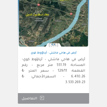
أرض في هاجي ماشلي – أرناؤوط كوي
أرض في هاجي ماشلي – أرناؤوط كوي-
المساحة: 551.19 متر مربع – رقم
القطعة: 129/11 – سعر المتر: ₺
6.410.26 – السعرالأجمالي: ₺
3.533.269.23
التفاصيل