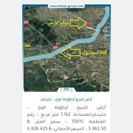
أرض للبيع أرناؤوط كوي – جلينكر
أرض للبيع أرناؤوط كوي –
جلينكرالمساحة: 1.162 متر مربع – رقم
القطعة: 119/15 – سعر المتر: ₺
5.962.50 – السعرالأجمالي: ₺ 6.928.425