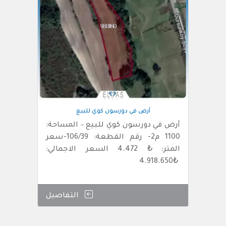
أرض في دورسون كوي للبيع
أرض في دورسون كوي للبيع – المساحة:
1100 م2- رقم القطعة: 106/39-سعر
المتر: ₺ 4.472 السعر الاجمالي:
₺4.918.650
التفاصيل