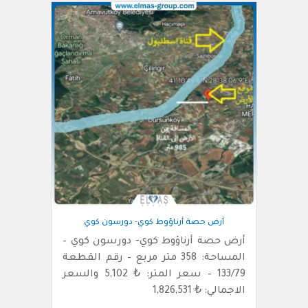
أرض حصة أرناؤوط كوي- دورسون كوي
أرض حصة أرناؤوط كوي- دورسون كوي –
المساحة: 358 متر مربع – رقم القطعة
133/79 – سعر المتر: ₺ 5,102 والسعر
الاجمالي: ₺ 1,826,531