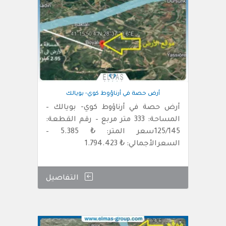
أرض حصة في أرناؤوط كوي- بويالك
أرض حصة في أرناؤوط كوي- بويالك –
المساحة: 333 متر مربع – رقم القطعة:
125/145سعر المتر: ₺ 5.385 –
السعرالأجمالي: ₺ 1.794.423
التفاصيل