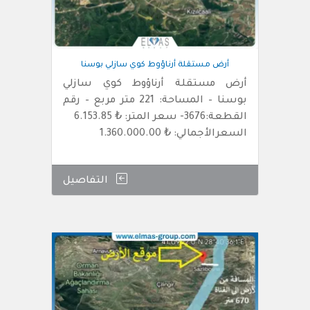
أرض مستقلة أرناؤوط كوي سازلي بوسنا
أرض مستقلة أرناؤوط كوي سازلي
بوسنا – المساحة: 221 متر مربع – رقم
القطعة:3676- سعر المتر: ₺ 6.153.85
السعرالأجمالي: ₺ 1.360.000.00
التفاصيل