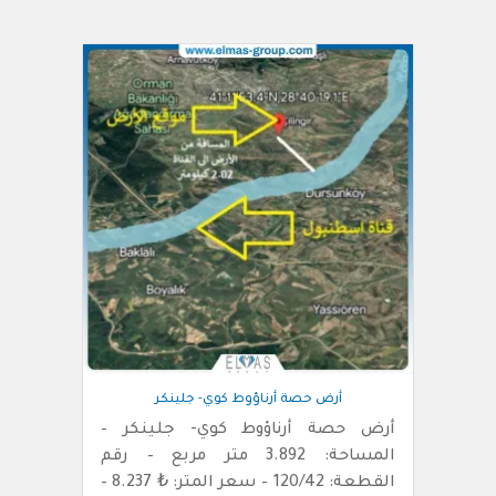
أرض حصة أرناؤوط كوي- جلينكر
أرض حصة أرناؤوط كوي- جلينكر –
المساحة: 3.892 متر مربع – رقم
القطعة: 120/42 – سعر المتر: ₺ 8.237 –